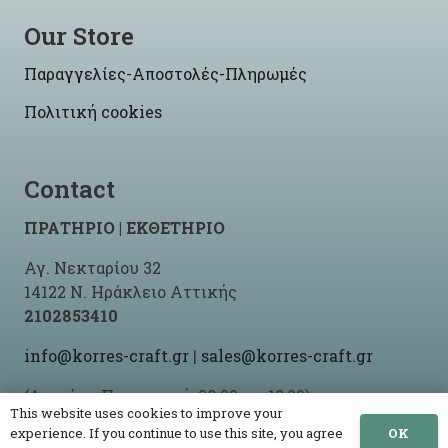
Our Store
Παραγγελίες-Αποστολές-Πληρωμές
Πολιτική cookies
Contact
ΠΡΑΤΗΡΙΟ | ΕΚΘΕΤΗΡΙΟ
Αγ. Νεκταρίου 32
14122 Ν. Ηράκλειο Αττικής
2102853410
info@korres-craft.gr
|
sales@korres-craft.gr
(Δευτέρα-Παρασκευή: 09:00 ως 18:00)
This website uses cookies to improve your
OK
experience. If you continue to use this site, you agree