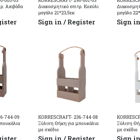
0-005-03
KORRESCRAFT- 290-001-03
KORRESCRA
ρ. Αχιβάδα
Διακοσμητικό επιτρ. Κοχύλι
Διακοσμητ
μεγάλο 21*23,5εκ
μεγάλο 22*
gister
Sign in / Register
Sign in
6-744-09
KORRESCRAFT- 236-744-08
KORRESCR
μπουκάλια
Ξύλινη Θήκη για μπουκάλια
Ξύλινη Θή
με σχέδιο
με σχέδιο
gister
Sign in / Register
Sign in