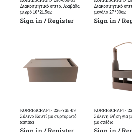
KORRESCRAFT- 290-006-03
KORRESCRAFT- 29
Διακοσμητικό επιτρ. Αχιβάδα
Διακοσμητικό επιτ
μικρό 18*21,5εκ
μεγάλο 27*30εκ
Sign in / Register
Sign in / Re
KORRESCRAFT- 236-735-09
KORRESCRAFT- 23
Ξύλινο Κουτί με συρταρωτό
Ξύλινη Θήκη για 
καπάκι
με σχέδιο
Sign in / Register
Sign in / Re