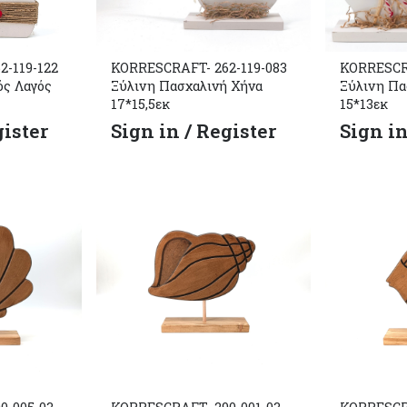
-119-122
KORRESCRAFT- 262-119-083
KORRESCRA
ός Λαγός
Ξύλινη Πασχαλινή Χήνα
Ξύλινη Πα
17*15,5εκ
15*13εκ
gister
Sign in / Register
Sign in