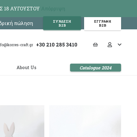
Σ 18 ΑΥΓΟΥΣΤΟΥ
Απόρριψη
ΣΥΝΔΕΣΗ
ΕΓΓΡΑΦΗ
νδρική πώληση
Β2Β
Β2Β
+30 210 285 3410
nfo@korres-craft.gr
s
About Us
Catalogue 2024