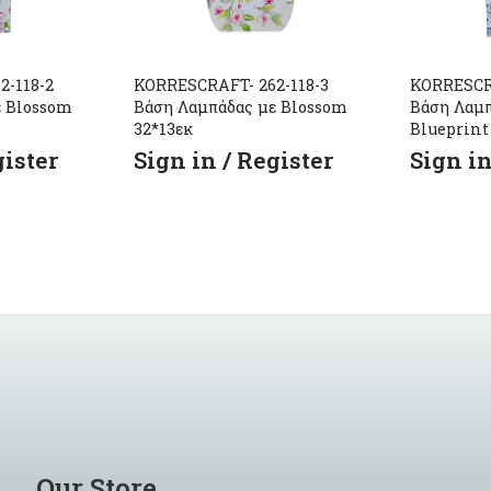
2-118-2
KORRESCRAFT- 262-118-3
KORRESCRA
ε Blossom
Βάση Λαμπάδας με Blossom
Βάση Λαμπ
32*13εκ
Blueprint
gister
Sign in / Register
Sign in
Our Store