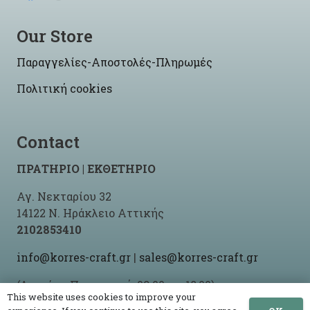
Our Store
Παραγγελίες-Αποστολές-Πληρωμές
Πολιτική cookies
Contact
ΠΡΑΤΗΡΙΟ | ΕΚΘΕΤΗΡΙΟ
Αγ. Νεκταρίου 32
14122 Ν. Ηράκλειο Αττικής
2102853410
info@korres-craft.gr
|
sales@korres-craft.gr
(Δευτέρα-Παρασκευή: 09:00 ως 18:00)
This website uses cookies to improve your