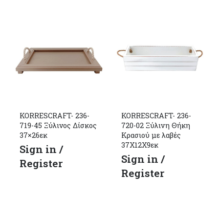
KORRESCRAFT- 236-
KORRESCRAFT- 236-
719-45 Ξύλινος Δίσκος
720-02 Ξύλινη Θήκη
37×26εκ
Κρασιού με λαβές
37Χ12Χ9εκ
Sign in /
Sign in /
Register
Register