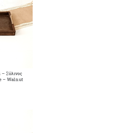
 – Ξύλινος
e – Walnut
r