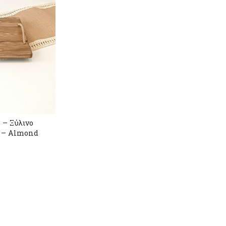
 – Ξύλινο
e – Almond
r