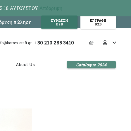
Σ 18 ΑΥΓΟΥΣΤΟΥ
Απόρριψη
ΣΥΝΔΕΣΗ
ΕΓΓΡΑΦΗ
νδρική πώληση
Β2Β
Β2Β
+30 210 285 3410
nfo@korres-craft.gr
s
About Us
Catalogue 2024