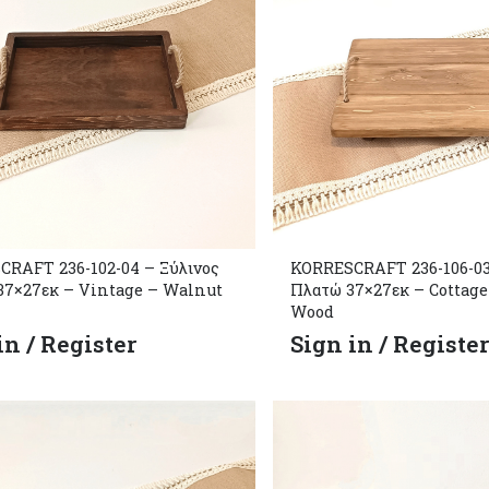
RAFT 236-102-04 – Ξύλινος
KORRESCRAFT 236-106-03
37×27εκ – Vintage – Walnut
Πλατώ 37×27εκ – Cottag
Wood
in / Register
Sign in / Registe