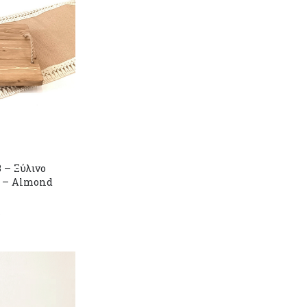
 – Ξύλινο
e – Almond
r