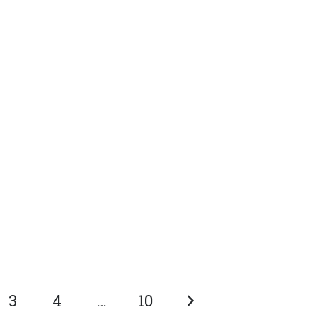
3
4
…
10