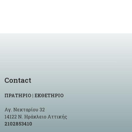
Contact
ΠΡΑΤΗΡΙΟ | ΕΚΘΕΤΗΡΙΟ
Αγ. Νεκταρίου 32
14122 Ν. Ηράκλειο Αττικής
2102853410