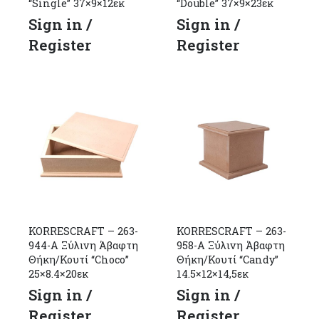
“Single” 37×9×12εκ
“Double” 37×9×23εκ
Sign in /
Sign in /
Register
Register
KORRESCRAFT – 263-
KORRESCRAFT – 263-
944-Α Ξύλινη Άβαφτη
958-Α Ξύλινη Άβαφτη
Θήκη/Κουτί “Choco”
Θήκη/Κουτί “Candy”
25×8.4×20εκ
14.5×12×14,5εκ
Sign in /
Sign in /
Register
Register