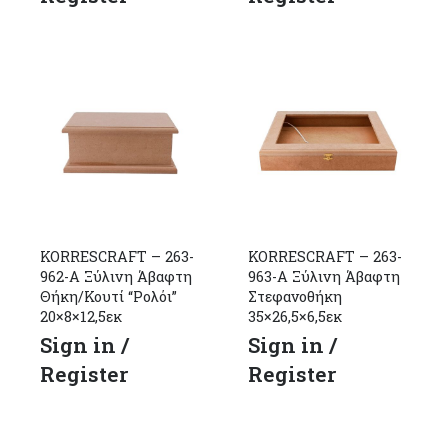
KORRESCRAFT – 263-
KORRESCRAFT – 263-
962-Α Ξύλινη Άβαφτη
963-Α Ξύλινη Άβαφτη
Θήκη/Κουτί “Ρολόι”
Στεφανοθήκη
20×8×12,5εκ
35×26,5×6,5εκ
Sign in /
Sign in /
Register
Register