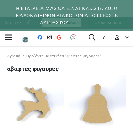
Η ΕΤΑΙΡΕΙΑ ΜΑΣ ΘΑ ΕΙΝΑΙ ΚΛΕΙΣΤΑ ΛΟΓΩ
ΚΑΛΟΚΑΙΡΙΝΩΝ ΔΙΑΚΟΠΩΝ ΑΠΟ 10 ΕΩΣ 18
KorresCraft
ΑΥΓΟΥΣΤΟΥ
Απόρριψη
ΕΓΓΡΑΦΗ Β2Β
ΣΥΝΔΕΣΗ Β2Β
Αρχική
/
Προϊόντα με ετικέτα “αβαφτες φιγουρες”
αβαφτες φιγουρες