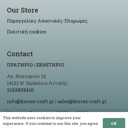
Our Store
Παραγγελίες-Αποστολές-Πληρωμές
Πολιτική cookies
Contact
ΠΡΑΤΗΡΙΟ | ΕΚΘΕΤΗΡΙΟ
Αγ. Νεκταρίου 32
14122 Ν. Ηράκλειο Αττικής
2102853410
info@korres-craft.gr
|
sales@korres-craft.gr
(Δευτέρα-Παρασκευή: 09:00 ως 18:00)
This website uses cookies to improve your
OK
experience. If you continue to use this site, you agree