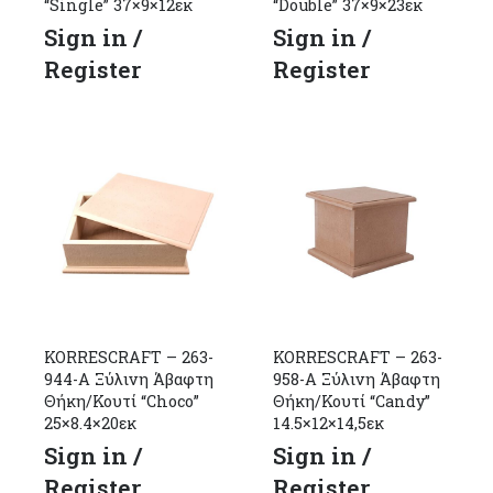
“Single” 37×9×12εκ
“Double” 37×9×23εκ
Sign in /
Sign in /
Register
Register
KORRESCRAFT – 263-
KORRESCRAFT – 263-
944-Α Ξύλινη Άβαφτη
958-Α Ξύλινη Άβαφτη
Θήκη/Κουτί “Choco”
Θήκη/Κουτί “Candy”
25×8.4×20εκ
14.5×12×14,5εκ
Sign in /
Sign in /
Register
Register