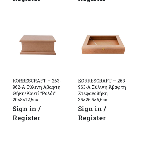
KORRESCRAFT – 263-
KORRESCRAFT – 263-
962-Α Ξύλινη Άβαφτη
963-Α Ξύλινη Άβαφτη
Θήκη/Κουτί “Ρολόι”
Στεφανοθήκη
20×8×12,5εκ
35×26,5×6,5εκ
Sign in /
Sign in /
Register
Register