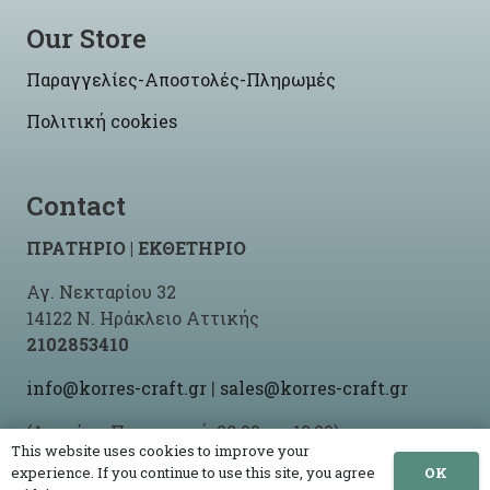
Our Store
Παραγγελίες-Αποστολές-Πληρωμές
Πολιτική cookies
Contact
ΠΡΑΤΗΡΙΟ | ΕΚΘΕΤΗΡΙΟ
Αγ. Νεκταρίου 32
14122 Ν. Ηράκλειο Αττικής
2102853410
info@korres-craft.gr
|
sales@korres-craft.gr
(Δευτέρα-Παρασκευή: 09:00 ως 18:00)
This website uses cookies to improve your
OK
experience. If you continue to use this site, you agree