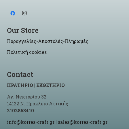
Our Store
Παραγγελίες-Αποστολές-Πληρωμές
Πολιτική cookies
Contact
ΠΡΑΤΗΡΙΟ | ΕΚΘΕΤΗΡΙΟ
Αγ. Νεκταρίου 32
14122 Ν. Ηράκλειο Αττικής
2102853410
info@korres-craft.gr
|
sales@korres-craft.gr