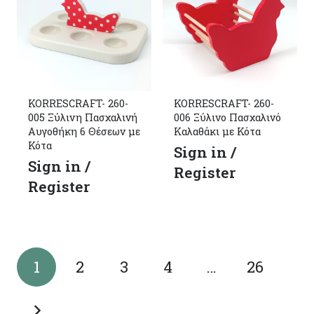
KORRESCRAFT- 260-
KORRESCRAFT- 260-
005 Ξύλινη Πασχαλινή
006 Ξύλινο Πασχαλινό
Αυγοθήκη 6 Θέσεων με
Καλαθάκι με Κότα
Κότα
Sign in /
Sign in /
Register
Register
1
2
3
4
…
26