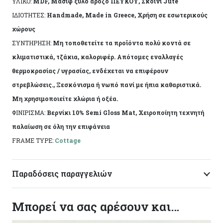
ΥΛΙΚΟ:
MDF, Μασίφ ξύλο άροζο ΠΕΥΚΟΥ, Σκοινί Jute
νερά ή ρόζοι. Το αντικείμενο ενδέχεται να φέρει
ΙΔΙΟΤΗΤΕΣ:
Handmade, Made in Greece, Χρήση σε εσωτερικούς
ελάχιστες αποκλίσεις ανά προϊόν λόγω της
χώρους
χειροποίητης κατασκευής του. Made in Greece, by
ΣΥΝΤΗΡΗΣΗ:
Μη τοποθετείτε τα προϊόντα πολύ κοντά σε
Korres Craft
κλιματιστικά, τζάκια, καλοριφέρ. Απότομες εναλλαγές
θερμοκρασίας / υγρασίας, ενδέχεται να επιφέρουν
στρεβλώσεις., Ξεσκόνισμα ή νωπό πανί με ήπια καθαριστικά.
Μη χρησιμοποιείτε χλώρια ή οξέα.
ΦΙΝΙΡΙΣΜΑ:
Βερνίκι 10% Semi Gloss Mat, Χειροποίητη τεχνητή
παλαίωση σε όλη την επιφάνεια
FRAME TYPE:
Cottage
Παραδόσεις παραγγελιών
Μπορεί να σας αρέσουν και…