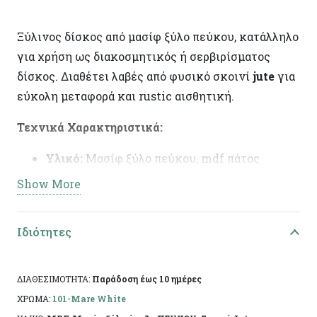
Ξύλινος δίσκος από μασίφ ξύλο πεύκου, κατάλληλο
για χρήση ως διακοσμητικός ή σερβιρίσματος
δίσκος. Διαθέτει λαβές από φυσικό σκοινί
jute
για
εύκολη μεταφορά και rustic αισθητική.
Τεχνικά Χαρακτηριστικά:
Υλικό:
Μασίφ ξύλο πεύκου, mdf πάτος
Show More
Χρώμα/Φινίρισμα:
Mare White
Διαστάσεις:
30×22.5εκ
Ιδιότητες
Ειδικά χαρακτηριστικά:
Χειροποίητη
κατασκευή, άχρωμο προστατευτικό βερνίκι,
ιδανικά για διακόσμηση.
ΔΙΑΘΕΣΙΜΟΤΗΤΑ:
Παράδοση έως 10 ημέρες
ΧΡΩΜΑ:
101-Mare White
Η πρώτη ύλη επιτρέπει να εμφανίζονται τυχόν