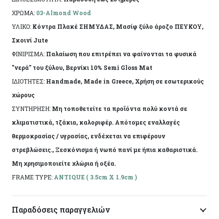
ιδανικά για διακόσμηση.
ΧΡΩΜΑ:
03-Almond Wood
ΥΛΙΚΟ:
Κόντρα Πλακέ ΣΗΜΥΔΑΣ, Μασίφ ξύλο άροζο ΠΕΥΚΟΥ,
Η πρώτη ύλη επιτρέπει να εμφανίζονται τυχόν
Σκοινί Jute
νερά ή ρόζοι. Το αντικείμενο ενδέχεται να φέρει
ΦΙΝΙΡΙΣΜΑ:
Παλαίωση που επιτρέπει να φαίνονται τα φυσικά
ελάχιστες αποκλίσεις ανά προϊόν λόγω της
"νερά" του ξύλου, Βερνίκι 10% Semi Gloss Mat
χειροποίητης κατασκευής του. Made in Greece, by
ΙΔΙΟΤΗΤΕΣ:
Handmade, Made in Greece, Χρήση σε εσωτερικούς
Korres Craft
χώρους
ΣΥΝΤΗΡΗΣΗ:
Μη τοποθετείτε τα προϊόντα πολύ κοντά σε
κλιματιστικά, τζάκια, καλοριφέρ. Απότομες εναλλαγές
θερμοκρασίας / υγρασίας, ενδέχεται να επιφέρουν
στρεβλώσεις., Ξεσκόνισμα ή νωπό πανί με ήπια καθαριστικά.
Μη χρησιμοποιείτε χλώρια ή οξέα.
FRAME TYPE:
ANTIQUE ( 3.5cm X 1.9cm )
Παραδόσεις παραγγελιών