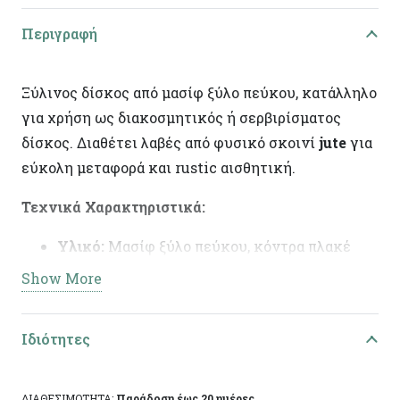
Περιγραφή
Ξύλινος δίσκος από μασίφ ξύλο πεύκου, κατάλληλο
για χρήση ως διακοσμητικός ή σερβιρίσματος
δίσκος. Διαθέτει λαβές από φυσικό σκοινί
jute
για
εύκολη μεταφορά και rustic αισθητική.
Τεχνικά Χαρακτηριστικά:
Υλικό:
Μασίφ ξύλο πεύκου, κόντρα πλακέ
πάτος
Show More
Χρώμα/Φινίρισμα:
Almond Wood
Διαστάσεις:
19,6χ36εκ
Ιδιότητες
Ειδικά χαρακτηριστικά:
Χειροποίητη
κατασκευή, άχρωμο προστατευτικό βερνίκι,
ΔΙΑΘΕΣΙΜΟΤΗΤΑ:
Παράδοση έως 20 ημέρες