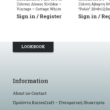
Ξύλινος Δίσκος 51×24εκ –
Ξύλινη Άβαφτη Θ
Vintage – Cottage White
“Ρολόι” 20×8×12,5ε
Sign in / Register
Sign in / Re
LOOKBOOK
Information
About us-Contact
Προϊόντα KorresCraft – Πνευματική Ιδιοκτησία