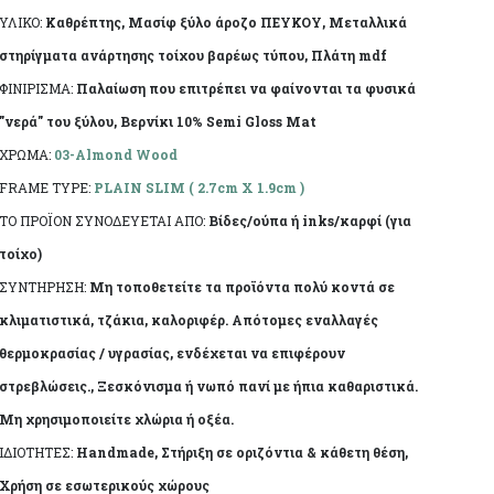
κατασκευής του.
ΥΛΙΚΟ:
Καθρέπτης, Μασίφ ξύλο άροζο ΠΕΥΚΟΥ, Μεταλλικά
στηρίγματα ανάρτησης τοίχου βαρέως τύπου, Πλάτη mdf
ΦΙΝΙΡΙΣΜΑ:
Παλαίωση που επιτρέπει να φαίνονται τα φυσικά
"νερά" του ξύλου, Βερνίκι 10% Semi Gloss Mat
ΧΡΩΜΑ:
03-Almond Wood
FRAME TYPE:
PLAIN SLIM ( 2.7cm X 1.9cm )
ΤΟ ΠΡΟΪΟΝ ΣΥΝΟΔΕΥΕΤΑΙ ΑΠΟ:
Βίδες/ούπα ή inks/καρφί (για
τοίχο)
ΣΥΝΤΗΡΗΣΗ:
Μη τοποθετείτε τα προϊόντα πολύ κοντά σε
κλιματιστικά, τζάκια, καλοριφέρ. Απότομες εναλλαγές
θερμοκρασίας / υγρασίας, ενδέχεται να επιφέρουν
στρεβλώσεις., Ξεσκόνισμα ή νωπό πανί με ήπια καθαριστικά.
Μη χρησιμοποιείτε χλώρια ή οξέα.
ΙΔΙΟΤΗΤΕΣ:
Handmade, Στήριξη σε οριζόντια & κάθετη θέση,
Χρήση σε εσωτερικούς χώρους