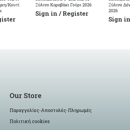
ήκη/Κουτί
Ξύλινο Καραβάκι Γούρι 2026
Ξύλινο Δέ
κ
2026
Sign in / Register
gister
Sign in
Our Store
Παραγγελίες-Αποστολές-Πληρωμές
Πολιτική cookies