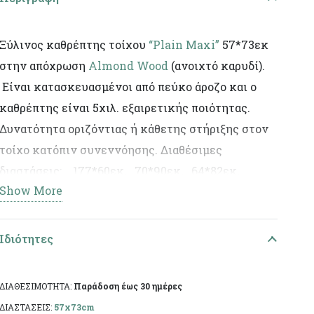
Ξύλινος καθρέπτης τοίχου
“Plain Maxi”
57*73εκ
στην απόχρωση
Almond Wood
(ανοιχτό καρυδί).
Είναι κατασκευασμένοι από πεύκο άροζο και ο
καθρέπτης είναι 5χιλ. εξαιρετικής ποιότητας.
Δυνατότητα οριζόντιας ή κάθετης στήριξης στον
τοίχο κατόπιν συνεννόησης. Διαθέσιμες
διαστάσεις: 177*60εκ, 70*90εκ, 64*82εκ,
Show More
120*70εκ, 57*73εκ. Ελληνικής κατασκευής, με
χειροποίητη τεχνητή παλαίωση και φινίρισμα από
άχρωμο προστατευτικό βερνίκι. Η πρώτη ύλη
Ιδιότητες
επιτρέπει να εμφανίζονται τυχόν νερά ή ρόζοι. Το
αντικείμενο ενδέχεται να φέρει ελάχιστες
ΔΙΑΘΕΣΙΜΟΤΗΤΑ:
Παράδοση έως 30 ημέρες
αποκλίσεις ανά προϊόν λόγω της χειροποίητης
ΔΙΑΣΤΑΣΕΙΣ:
57x73cm