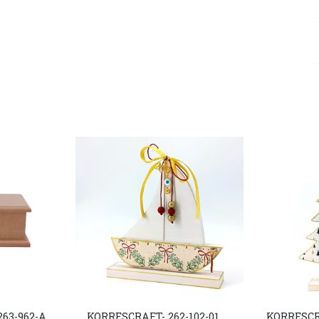
63-962-Α
KORRESCRAFT- 262-102-01
KORRESCRA