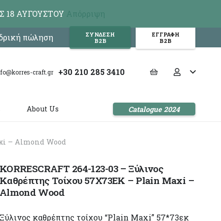
Σ 18 ΑΥΓΟΥΣΤΟΥ
Απόρριψη
ΣΥΝΔΕΣΗ
ΕΓΓΡΑΦΗ
νδρική πώληση
Β2Β
Β2Β
+30 210 285 3410
nfo@korres-craft.gr
s
About Us
Catalogue 2024
axi – Almond Wood
KORRESCRAFT 264-123-03 – Ξύλινος
Καθρέπτης Τοίχου 57Χ73ΕΚ – Plain Maxi –
Almond Wood
Ξύλινος καθρέπτης τοίχου “Plain Maxi” 57*73εκ