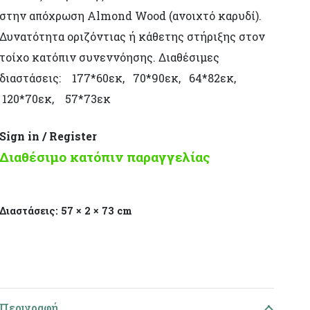
στην απόχρωση Almond Wood (ανοιχτό καρυδί).
Δυνατότητα οριζόντιας ή κάθετης στήριξης στον
τοίχο κατόπιν συνεννόησης. Διαθέσιμες
διαστάσεις: 177*60εκ, 70*90εκ, 64*82εκ,
120*70εκ, 57*73εκ
Sign in / Register
Διαθέσιμο κατόπιν παραγγελίας
Διαστάσεις:
57 × 2 × 73 cm
Περιγραφή