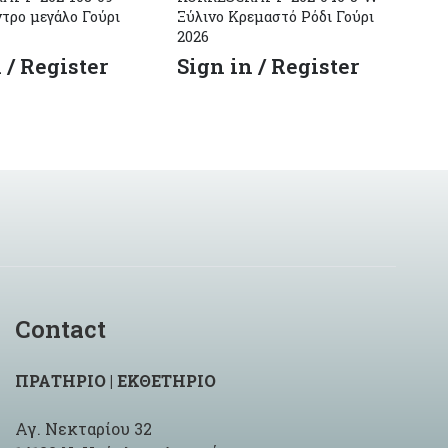
ντρο μεγάλο Γούρι
Ξύλινο Κρεμαστό Ρόδι Γούρι
Ξύ
2026
Ρο
 / Register
Sign in / Register
S
Contact
ΠΡΑΤΗΡΙΟ | ΕΚΘΕΤΗΡΙΟ
Αγ. Νεκταρίου 32