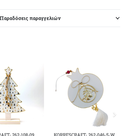
Παραδόσεις παραγγελιών
FT- 262-108-09
KORRESCRAFT- 262-046-5-W
KO