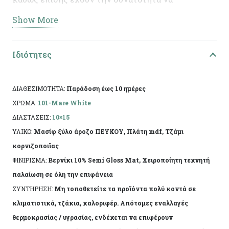
κρεμαστούν στον τοίχο. Χαρακτηριστικό των
Show More
κορνιζών Mare είναι η έντονη τεχνητή παλαίωση
και τα “χτυπήματα” σε όλη την επιφάνεια.
Ιδιότητες
Ελληνικής κατασκευής, με χειροποίητη τεχνητή
παλαίωση και φινίρισμα από άχρωμο
προστατευτικό βερνίκι. Η πρώτη ύλη επιτρέπει να
ΔΙΑΘΕΣΙΜΟΤΗΤΑ:
Παράδοση έως 10 ημέρες
εμφανίζονται τυχόν νερά ή ρόζοι. Το αντικείμενο
ΧΡΩΜΑ:
101-Mare White
ενδέχεται να φέρει ελάχιστες αποκλίσεις ανά
ΔΙΑΣΤΑΣΕΙΣ:
10×15
προϊόν λόγω της χειροποίητης κατασκευής του.
ΥΛΙΚΟ:
Μασίφ ξύλο άροζο ΠΕΥΚΟΥ, Πλάτη mdf, Τζάμι
κορνιζοποιϊας
ΦΙΝΙΡΙΣΜΑ:
Βερνίκι 10% Semi Gloss Mat, Χειροποίητη τεχνητή
παλαίωση σε όλη την επιφάνεια
ΣΥΝΤΗΡΗΣΗ:
Μη τοποθετείτε τα προϊόντα πολύ κοντά σε
κλιματιστικά, τζάκια, καλοριφέρ. Απότομες εναλλαγές
θερμοκρασίας / υγρασίας, ενδέχεται να επιφέρουν