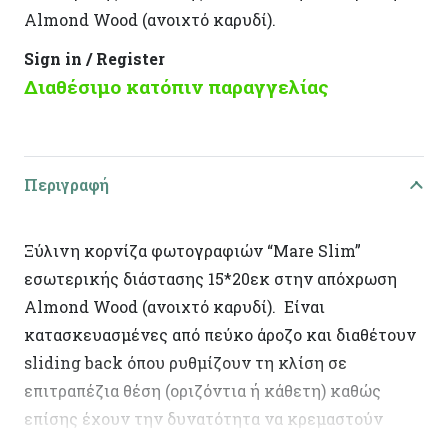
Almond Wood (ανοιχτό καρυδί).
Sign in / Register
Διαθέσιμο κατόπιν παραγγελίας
Περιγραφή
Ξύλινη κορνίζα φωτογραφιών “Mare Slim”
εσωτερικής διάστασης 15*20εκ στην απόχρωση
Almond Wood (ανοιχτό καρυδί). Είναι
κατασκευασμένες από πεύκο άροζο και διαθέτουν
sliding back όπου ρυθμίζουν τη κλίση σε
επιτραπέζια θέση (οριζόντια ή κάθετη) καθώς
επίσης έχουν την δυνατότητα να κρεμαστούν
στον τοίχο. Ελληνικής κατασκευής, με