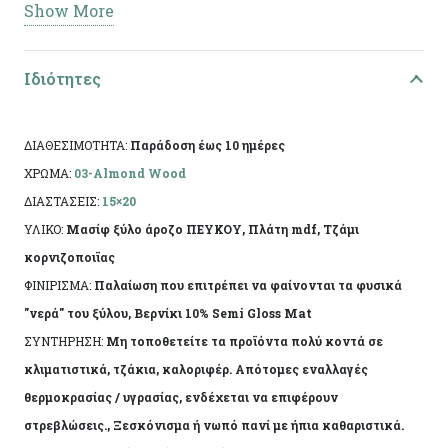
Show More
χειροποίητη τεχνητή παλαίωση και φινίρισμα από
άχρωμο προστατευτικό βερνίκι. Η πρώτη ύλη
Ιδιότητες
επιτρέπει να εμφανίζονται τυχόν νερά ή ρόζοι. Το
αντικείμενο ενδέχεται να φέρει ελάχιστες
αποκλίσεις ανά προϊόν λόγω της χειροποίητης
ΔΙΑΘΕΣΙΜΟΤΗΤΑ:
Παράδοση έως 10 ημέρες
κατασκευής του.
ΧΡΩΜΑ:
03-Almond Wood
ΔΙΑΣΤΑΣΕΙΣ:
15×20
ΥΛΙΚΟ:
Μασίφ ξύλο άροζο ΠΕΥΚΟΥ, Πλάτη mdf, Τζάμι
κορνιζοποιϊας
ΦΙΝΙΡΙΣΜΑ:
Παλαίωση που επιτρέπει να φαίνονται τα φυσικά
"νερά" του ξύλου, Βερνίκι 10% Semi Gloss Mat
ΣΥΝΤΗΡΗΣΗ:
Μη τοποθετείτε τα προϊόντα πολύ κοντά σε
κλιματιστικά, τζάκια, καλοριφέρ. Απότομες εναλλαγές
θερμοκρασίας / υγρασίας, ενδέχεται να επιφέρουν
στρεβλώσεις., Ξεσκόνισμα ή νωπό πανί με ήπια καθαριστικά.