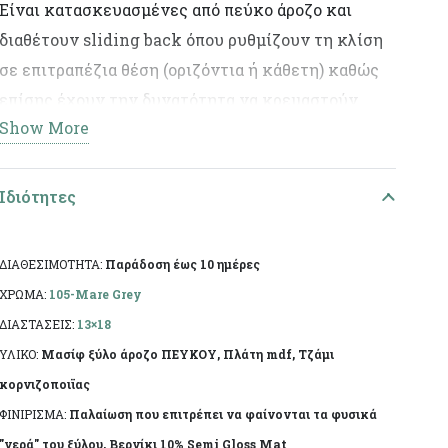
Είναι κατασκευασμένες από πεύκο άροζο και
διαθέτουν sliding back όπου ρυθμίζουν τη κλίση
σε επιτραπέζια θέση (οριζόντια ή κάθετη) καθώς
επίσης έχουν την δυνατότητα να κρεμαστούν
Show More
στον τοίχο. Χαρακτηριστικό των κορνιζών Mare
είναι η έντονη τεχνητή παλαίωση και τα
“χτυπήματα” σε όλη την επιφάνεια. Ελληνικής
Ιδιότητες
κατασκευής, με χειροποίητη τεχνητή παλαίωση
και φινίρισμα από άχρωμο προστατευτικό βερνίκι.
ΔΙΑΘΕΣΙΜΟΤΗΤΑ:
Παράδοση έως 10 ημέρες
Η πρώτη ύλη επιτρέπει να εμφανίζονται τυχόν
ΧΡΩΜΑ:
105-Mare Grey
νερά ή ρόζοι. Το αντικείμενο ενδέχεται να φέρει
ΔΙΑΣΤΑΣΕΙΣ:
13×18
ελάχιστες αποκλίσεις ανά προϊόν λόγω της
ΥΛΙΚΟ:
Μασίφ ξύλο άροζο ΠΕΥΚΟΥ, Πλάτη mdf, Τζάμι
χειροποίητης κατασκευής του.
κορνιζοποιϊας
ΦΙΝΙΡΙΣΜΑ:
Παλαίωση που επιτρέπει να φαίνονται τα φυσικά
"νερά" του ξύλου, Βερνίκι 10% Semi Gloss Mat