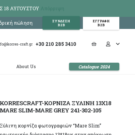
Σ 18 ΑΥΓΟΥΣΤΟΥ
Απόρριψη
ΣΥΝΔΕΣΗ
ΕΓΓΡΑΦΗ
νδρική πώληση
Β2Β
Β2Β
+30 210 285 3410
nfo@korres-craft.gr
s
About Us
Catalogue 2024
KORRESCRAFT-ΚΟΡΝΙΖΑ ΞΥΛΙΝΗ 13X18
MARE SLIM-MARE GREY 241-302-105
Ξύλινη κορνίζα φωτογραφιών “Mare Slim”
εσωτερικής διάστασης 13*18εκ στην απόχρωση