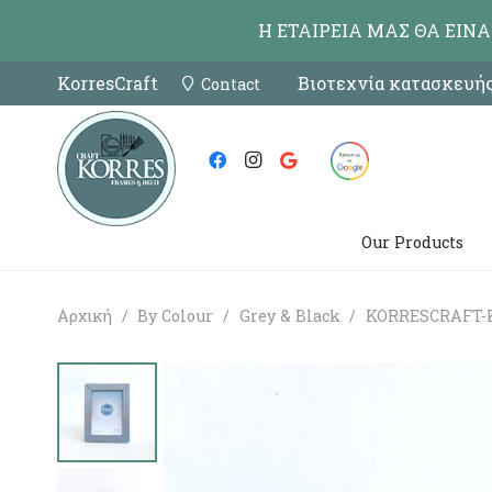
Η ΕΤΑΙΡΕΙΑ ΜΑΣ ΘΑ ΕΙΝ
KorresCraft
Βιοτεχνία κατασκευής
Contact
Our Products
Αρχική
/
By Colour
/
Grey & Black
/
KORRESCRAFT-Κ