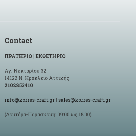
Contact
ΠΡΑΤΗΡΙΟ | ΕΚΘΕΤΗΡΙΟ
Αγ. Νεκταρίου 32
14122 Ν. Ηράκλειο Αττικής
2102853410
info@korres-craft.gr
|
sales@korres-craft.gr
(Δευτέρα-Παρασκευή: 09:00 ως 18:00)