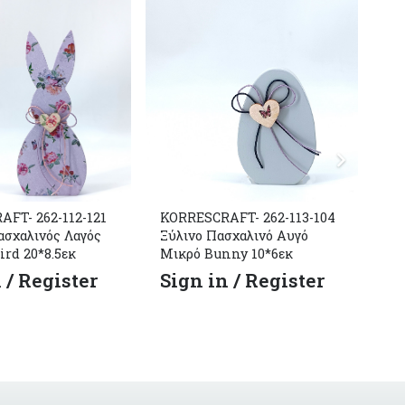
FT- 262-112-121
KORRESCRAFT- 262-113-104
KO
ασχαλινός Λαγός
Ξύλινο Πασχαλινό Αυγό
Ξύ
ird 20*8.5εκ
Μικρό Bunny 10*6εκ
– 
 / Register
Sign in / Register
S