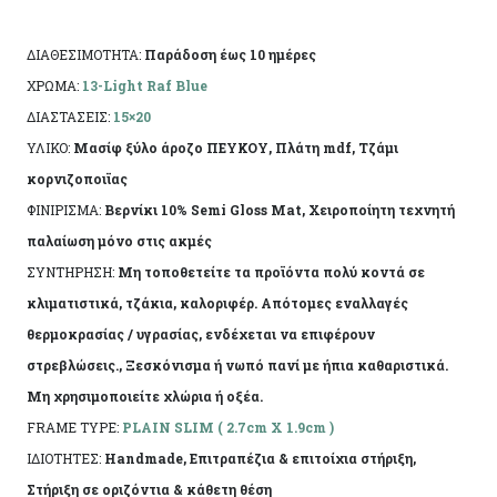
ελάχιστες αποκλίσεις ανά προϊόν λόγω της
χειροποίητης κατασκευής του.
ΔΙΑΘΕΣΙΜΟΤΗΤΑ:
Παράδοση έως 10 ημέρες
ΧΡΩΜΑ:
13-Light Raf Blue
ΔΙΑΣΤΑΣΕΙΣ:
15×20
ΥΛΙΚΟ:
Μασίφ ξύλο άροζο ΠΕΥΚΟΥ, Πλάτη mdf, Τζάμι
κορνιζοποιϊας
ΦΙΝΙΡΙΣΜΑ:
Βερνίκι 10% Semi Gloss Mat, Χειροποίητη τεχνητή
παλαίωση μόνο στις ακμές
ΣΥΝΤΗΡΗΣΗ:
Μη τοποθετείτε τα προϊόντα πολύ κοντά σε
κλιματιστικά, τζάκια, καλοριφέρ. Απότομες εναλλαγές
θερμοκρασίας / υγρασίας, ενδέχεται να επιφέρουν
στρεβλώσεις., Ξεσκόνισμα ή νωπό πανί με ήπια καθαριστικά.
Μη χρησιμοποιείτε χλώρια ή οξέα.
FRAME TYPE:
PLAIN SLIM ( 2.7cm X 1.9cm )
ΙΔΙΟΤΗΤΕΣ:
Handmade, Επιτραπέζια & επιτοίχια στήριξη,
Στήριξη σε οριζόντια & κάθετη θέση