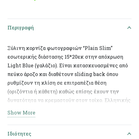
Περιγραφή
Ξύλινη κορνίζα φωτογραφιών “Plain Slim”
εσωτερικής διάστασης 15*20εκ στην απόχρωση
Light Blue (γαλάζιο). Είναι κατασκευασμένες από
πεύκο άροζο και διαθέτουν sliding back όπου
ρυθμίζουν τη κλίση σε επιτραπέζια θέση
(οριζόντια ή κάθετη) καθώς επίσης έχουν την
δυνατότητα να κρεμαστούν στον τοίχο. Ελληνικής
κατασκευής, με χειροποίητη τεχνητή παλαίωση
Show More
και φινίρισμα από άχρωμο προστατευτικό βερνίκι.
Η πρώτη ύλη επιτρέπει να εμφανίζονται τυχόν
Ιδιότητες
νερά ή ρόζοι. Το αντικείμενο ενδέχεται να φέρει