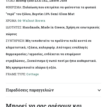
ΥΛΙΚΟ:
Μασίφ ξύλο ΕΛΑΤΗΣ, Σκοινί Jute
ΦΙΝΙΡΙΣΜΑ:
Παλαίωση που επιτρέπει να φαίνονται τα φυσικά
Η πρώτη ύλη επιτρέπει να εμφανίζονται τυχόν
"νερά" του ξύλου, Βερνίκι 10% Semi Gloss Mat
νερά ή ρόζοι. Το αντικείμενο ενδέχεται να φέρει
ΧΡΩΜΑ:
04-Walnut Brown
ελάχιστες αποκλίσεις ανά προϊόν λόγω της
ΙΔΙΟΤΗΤΕΣ:
Handmade, Made in Greece, Χρήση σε εσωτερικούς
χειροποίητης κατασκευής του. Made in Greece, by
χώρους
Korres Craft
ΣΥΝΤΗΡΗΣΗ:
Μη τοποθετείτε τα προϊόντα πολύ κοντά σε
κλιματιστικά, τζάκια, καλοριφέρ. Απότομες εναλλαγές
θερμοκρασίας / υγρασίας, ενδέχεται να επιφέρουν
στρεβλώσεις., Ξεσκόνισμα ή νωπό πανί με ήπια καθαριστικά.
Μη χρησιμοποιείτε χλώρια ή οξέα.
FRAME TYPE:
Cottage
Παραδόσεις παραγγελιών
Μπορεί να σας αρέσουν και…