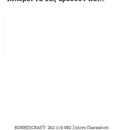
KORRESCRAFT- 262-114-082 Ξύλινο Πασχαλινό