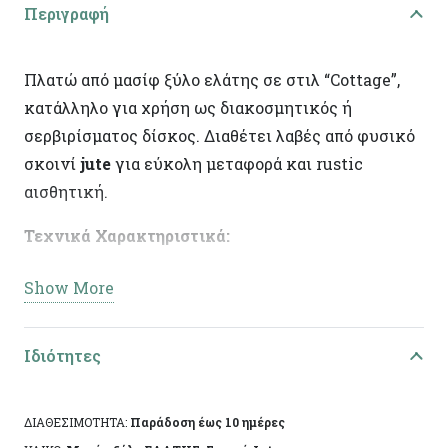
Περιγραφή
Πλατώ από μασίφ ξύλο ελάτης σε στιλ “Cottage”,
κατάλληλο για χρήση ως διακοσμητικός ή
σερβιρίσματος δίσκος. Διαθέτει λαβές από φυσικό
σκοινί
jute
για εύκολη μεταφορά και rustic
αισθητική.
Τεχνικά Χαρακτηριστικά:
Υλικό:
Μασίφ ξύλο ελάτης
Show More
Χρώμα/Φινίρισμα:
Walnut Brown
Διαστάσεις:
44χ31εκ
Ιδιότητες
Ειδικά χαρακτηριστικά:
Χειροποίητη
κατασκευή, άχρωμο προστατευτικό βερνίκι,
ΔΙΑΘΕΣΙΜΟΤΗΤΑ:
Παράδοση έως 10 ημέρες
ιδανικά για διακόσμηση.