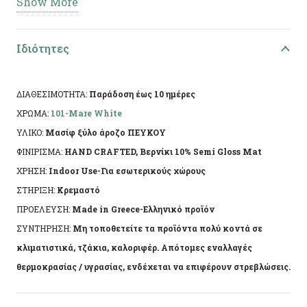
Show More
– Χειροποίητη Κατασκευή: Κάθε κομμάτι είναι
μοναδικό, καθώς κατασκευάζεται με τα χέρια ,
Ιδιότητες
εξασφαλίζοντας ποιότητα και αυθεντικότητα.
– Σύμβολο Καλή Τύχης: Το σπιτάκι φέρει την
ενέργεια της ευημερίας και της προστασίας,
ΔΙΑΘΕΣΙΜΟΤΗΤΑ:
Παράδοση έως 10 ημέρες
ιδανικό για νέα ξεκινήματα ή εορταστικές
ΧΡΩΜΑ:
101-Mare White
εκδηλώσεις.
ΥΛΙΚΟ:
Μασίφ ξύλο άροζο ΠΕΥΚΟΥ
-Κατασκευασμένο από μασίφ ξύλο πεύκου.
ΦΙΝΙΡΙΣΜΑ:
HAND CRAFTED, Βερνίκι 10% Semi Gloss Mat
ΧΡΗΣΗ:
Indoor Use-Για εσωτερικούς χώρους
– 14*2*12εκ
ΣΤΗΡΙΞΗ:
Κρεμαστό
-11773-
ΠΡΟΕΛΕΥΣΗ:
Made in Greece-Ελληνικό προϊόν
ΣΥΝΤΗΡΗΣΗ:
Μη τοποθετείτε τα προϊόντα πολύ κοντά σε
Μια ξεχωριστή επιλογή που θα εντυπωσιάσει και
κλιματιστικά, τζάκια, καλοριφέρ. Απότομες εναλλαγές
θα ταιριάξει σε κάθε γωνιά του χώρου σας.
θερμοκρασίας / υγρασίας, ενδέχεται να επιφέρουν στρεβλώσεις.
Προσφέρετε την καλή τύχη και τη θετική
ενέργεια που αξίζουν όλοι.