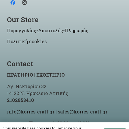
Our Store
Παραγγελίες-Αποστολές-Πληρωμές
Πολιτική cookies
Contact
ΠΡΑΤΗΡΙΟ | ΕΚΘΕΤΗΡΙΟ
Αγ. Νεκταρίου 32
14122 Ν. Ηράκλειο Αττικής
2102853410
info@korres-craft.gr
|
sales@korres-craft.gr
(Δευτέρα-Παρασκευή: 09:00 ως 18:00)
This website uses cookies to improve your