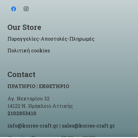
Our Store
Παραγγελίες-Αποστολές-Πληρωμές
Πολιτική cookies
Contact
ΠΡΑΤΗΡΙΟ | ΕΚΘΕΤΗΡΙΟ
Αγ. Νεκταρίου 32
14122 Ν. Ηράκλειο Αττικής
2102853410
info@korres-craft.gr
|
sales@korres-craft.gr
(Δευτέρα-Παρασκευή: 09:00 ως 18:00)