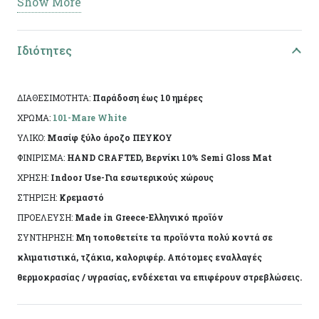
Show More
– Χειροποίητη Κατασκευή: Κάθε κομμάτι είναι
μοναδικό, καθώς κατασκευάζεται με τα χέρια ,
Ιδιότητες
εξασφαλίζοντας ποιότητα και αυθεντικότητα.
– Σύμβολο Καλή Τύχης: Το σπιτάκι φέρει την
ενέργεια της ευημερίας και της προστασίας,
ΔΙΑΘΕΣΙΜΟΤΗΤΑ:
Παράδοση έως 10 ημέρες
ιδανικό για νέα ξεκινήματα ή εορταστικές
ΧΡΩΜΑ:
101-Mare White
εκδηλώσεις.
ΥΛΙΚΟ:
Μασίφ ξύλο άροζο ΠΕΥΚΟΥ
-Κατασκευασμένο από μασίφ ξύλο πεύκου.
ΦΙΝΙΡΙΣΜΑ:
HAND CRAFTED, Βερνίκι 10% Semi Gloss Mat
ΧΡΗΣΗ:
Indoor Use-Για εσωτερικούς χώρους
– 15,5*7*2εκ
ΣΤΗΡΙΞΗ:
Κρεμαστό
-251410-
ΠΡΟΕΛΕΥΣΗ:
Made in Greece-Ελληνικό προϊόν
ΣΥΝΤΗΡΗΣΗ:
Μη τοποθετείτε τα προϊόντα πολύ κοντά σε
Μια ξεχωριστή επιλογή που θα εντυπωσιάσει και
κλιματιστικά, τζάκια, καλοριφέρ. Απότομες εναλλαγές
θα ταιριάξει σε κάθε γωνιά του χώρου σας.
θερμοκρασίας / υγρασίας, ενδέχεται να επιφέρουν στρεβλώσεις.
Προσφέρετε την καλή τύχη και τη θετική
ενέργεια που αξίζουν όλοι.