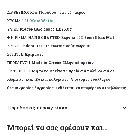
– Σύμβολο Καλή Τύχης: Το σπιτάκι φέρει την
ενέργεια της ευημερίας και της προστασίας,
ΔΙΑΘΕΣΙΜΟΤΗΤΑ:
Παράδοση έως 10 ημέρες
ιδανικό για νέα ξεκινήματα ή εορταστικές
ΧΡΩΜΑ:
101-Mare White
εκδηλώσεις.
ΥΛΙΚΟ:
Μασίφ ξύλο άροζο ΠΕΥΚΟΥ
-Κατασκευασμένο από μασίφ ξύλο πεύκου.
ΦΙΝΙΡΙΣΜΑ:
HAND CRAFTED, Βερνίκι 10% Semi Gloss Mat
ΧΡΗΣΗ:
Indoor Use-Για εσωτερικούς χώρους
– 15,5*7*2εκ
ΣΤΗΡΙΞΗ:
Κρεμαστό
-253828-
ΠΡΟΕΛΕΥΣΗ:
Made in Greece-Ελληνικό προϊόν
ΣΥΝΤΗΡΗΣΗ:
Μη τοποθετείτε τα προϊόντα πολύ κοντά σε
Μια ξεχωριστή επιλογή που θα εντυπωσιάσει και
κλιματιστικά, τζάκια, καλοριφέρ. Απότομες εναλλαγές
θα ταιριάξει σε κάθε γωνιά του χώρου σας.
θερμοκρασίας / υγρασίας, ενδέχεται να επιφέρουν στρεβλώσεις.
Προσφέρετε την καλή τύχη και τη θετική
ενέργεια που αξίζουν όλοι.
Παραδόσεις παραγγελιών
Μπορεί να σας αρέσουν και…