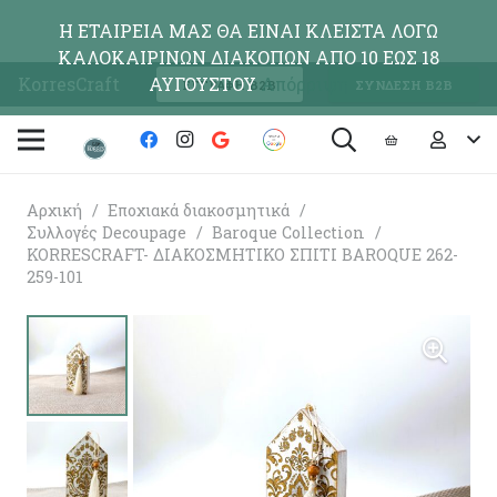
Η ΕΤΑΙΡΕΙΑ ΜΑΣ ΘΑ ΕΙΝΑΙ ΚΛΕΙΣΤΑ ΛΟΓΩ
ΚΑΛΟΚΑΙΡΙΝΩΝ ΔΙΑΚΟΠΩΝ ΑΠΟ 10 ΕΩΣ 18
KorresCraft
ΑΥΓΟΥΣΤΟΥ
Απόρριψη
ΕΓΓΡΑΦΗ Β2Β
ΣΥΝΔΕΣΗ Β2Β
Αρχική
/
Εποχιακά διακοσμητικά
/
Συλλογές Decoupage
/
Baroque Collection
/
KORRESCRAFT- ΔΙΑΚΟΣΜΗΤΙΚΟ ΣΠΙΤΙ BAROQUE 262-
259-101