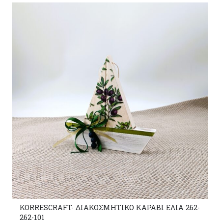
2-
KORRESCRAFT- 262-119-103 Ξύλινο Πασχαλινό Αυγό
Μεσαίο 12,5*8εκ