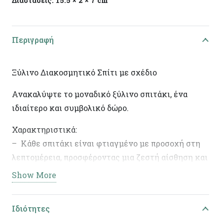
Διαστάσεις:
15.5 × 2 × 7 cm
Περιγραφή
Ξύλινο Διακοσμητικό Σπίτι με σχέδιο
Ανακαλύψτε το μοναδικό ξύλινο σπιτάκι, ένα
ιδιαίτερο και συμβολικό δώρο.
Χαρακτηριστικά:
– Κάθε σπιτάκι είναι φτιαγμένο με προσοχή στη
λεπτομέρεια, προσφέροντας μια ζεστή αίσθηση και
φυσική γοητεία.
Show More
– Χειροποίητη Κατασκευή: Κάθε κομμάτι είναι
μοναδικό, καθώς κατασκευάζεται με τα χέρια ,
Ιδιότητες
εξασφαλίζοντας ποιότητα και αυθεντικότητα.