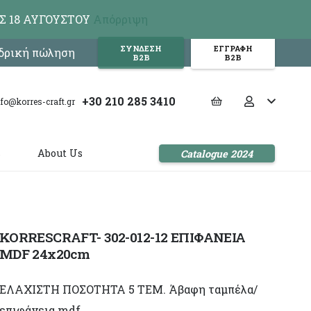
Σ 18 ΑΥΓΟΥΣΤΟΥ
Απόρριψη
ΣΥΝΔΕΣΗ
ΕΓΓΡΑΦΗ
νδρική πώληση
Β2Β
Β2Β
+30 210 285 3410
nfo@korres-craft.gr
s
About Us
Catalogue 2024
KORRESCRAFT- 302-012-12 ΕΠΙΦΑΝΕΙΑ
MDF 24x20cm
ΕΛΑΧΙΣΤΗ ΠΟΣΟΤΗΤΑ 5 ΤΕΜ. Άβαφη ταμπέλα/
επιφάνεια mdf