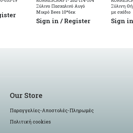
0-035-19
KORRESCRAFT- 262-114-104
KORRESCR
Ξύλινο Πασχαλινό Αυγό
Ξύλινη Θή
Μικρό Bees 10*6εκ
με σχέδιο
gister
Sign in / Register
Sign in
Our Store
Παραγγελίες-Αποστολές-Πληρωμές
Πολιτική cookies