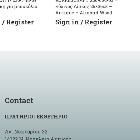
AFT- 236-744-09
KORRESCRAFT 236-604-03 –
KO
κη για μπουκάλια
Ξύλινος Δίσκος 26×36εκ –
Ξύ
Antique – Almond Wood
Αυ
 / Register
Sign in / Register
S
Contact
ΠΡΑΤΗΡΙΟ | ΕΚΘΕΤΗΡΙΟ
Αγ. Νεκταρίου 32
14122 Ν. Ηράκλειο Αττικής