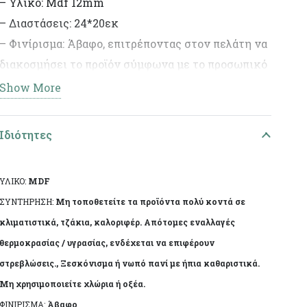
– Υλικό: Mdf 12mm
– Διαστάσεις: 24*20εκ
– Φινίρισμα: Άβαφο, επιτρέποντας στον πελάτη να
διακοσμήσει το προϊόν σύμφωνα με το προσωπικό
του γούστο.
Show More
– Ιδανικό για DIY έργα και διακοσμητικές
δημιουργίες.
Ιδιότητες
ΥΛΙΚΟ:
MDF
ΣΥΝΤΗΡΗΣΗ:
Μη τοποθετείτε τα προϊόντα πολύ κοντά σε
κλιματιστικά, τζάκια, καλοριφέρ. Απότομες εναλλαγές
θερμοκρασίας / υγρασίας, ενδέχεται να επιφέρουν
στρεβλώσεις., Ξεσκόνισμα ή νωπό πανί με ήπια καθαριστικά.
Μη χρησιμοποιείτε χλώρια ή οξέα.
ΦΙΝΙΡΙΣΜΑ:
Άβαφο