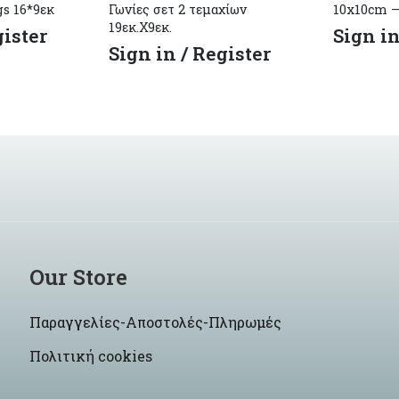
gs 16*9εκ
Γωνίες σετ 2 τεμαχίων
10x10cm –
19εκ.Χ9εκ.
gister
Sign in
Sign in / Register
Our Store
Παραγγελίες-Αποστολές-Πληρωμές
Πολιτική cookies