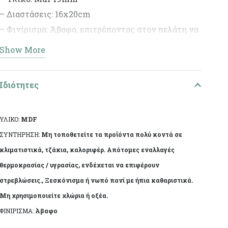
– Διαστάσεις: 16x20cm
– Φινίρισμα: Άβαφο, επιτρέποντας στον πελάτη να
διακοσμήσει το προϊόν σύμφωνα με το προσωπικό
Show More
του γούστο.
Ιδιότητες
– Ιδανικό για DIY έργα και διακοσμητικές
δημιουργίες.
ΥΛΙΚΟ:
MDF
Το προϊόν πωλείται χωρίς το κερί
ΣΥΝΤΗΡΗΣΗ:
Μη τοποθετείτε τα προϊόντα πολύ κοντά σε
κλιματιστικά, τζάκια, καλοριφέρ. Απότομες εναλλαγές
θερμοκρασίας / υγρασίας, ενδέχεται να επιφέρουν
στρεβλώσεις., Ξεσκόνισμα ή νωπό πανί με ήπια καθαριστικά.
Μη χρησιμοποιείτε χλώρια ή οξέα.
ΦΙΝΙΡΙΣΜΑ:
Άβαφο