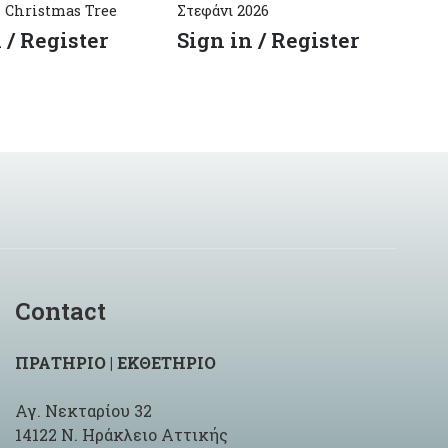
 Christmas Tree
Στεφάνι 2026
ma
 / Register
Sign in / Register
S
Contact
ΠΡΑΤΗΡΙΟ | ΕΚΘΕΤΗΡΙΟ
Αγ. Νεκταρίου 32
14122 Ν. Ηράκλειο Αττικής