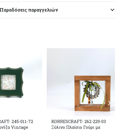
Παραδόσεις παραγγελιών
FT- 245-011-72
KORRESCRAFT- 262-229-03
KO
ρνίζα Vintage
Ξύλινο Πλαίσιο Γούρι με
Ξύ