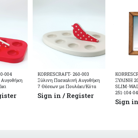
0-004
KORRESCRAFT- 260-003
KORRESC
ή Αυγοθήκη
Ξύλινη Πασχαλινή Αυγοθήκη
ΞΥΛΙΝΗ 2
άκι
7 Θέσεων με Πουλάκι/Κότα
SLIM-WA
251-104-04
gister
Sign in / Register
Sign in