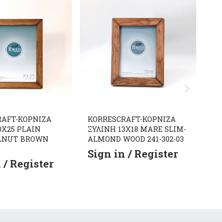
RAFT-ΚΟΡΝΙΖΑ
KORRESCRAFT-ΚΟΡΝΙΖΑ
KO
0X25 PLAIN
ΞΥΛΙΝΗ 13X18 MARE SLIM-
Ξύ
LNUT BROWN
ALMOND WOOD 241-302-03
Co
Sign in / Register
S
 / Register