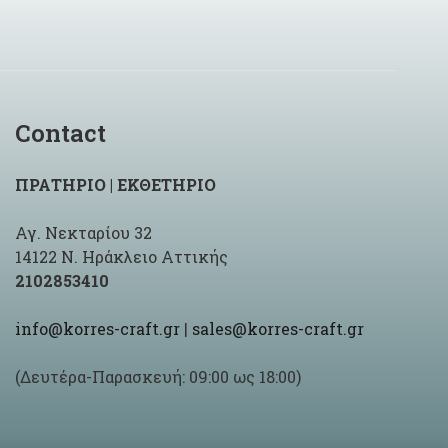
Contact
ΠΡΑΤΗΡΙΟ | ΕΚΘΕΤΗΡΙΟ
Αγ. Νεκταρίου 32
14122 Ν. Ηράκλειο Αττικής
2102853410
info@korres-craft.gr
|
sales@korres-craft.gr
(Δευτέρα-Παρασκευή: 09:00 ως 18:00)