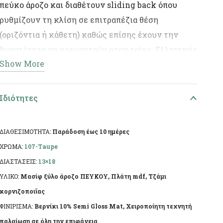
πεύκο άροζο και διαθέτουν sliding back όπου
ρυθμίζουν τη κλίση σε επιτραπέζια θέση
(οριζόντια ή κάθετη) καθώς επίσης έχουν την
δυνατότητα να κρεμαστούν στον τοίχο. Ελληνικής
Show More
κατασκευής, με χειροποίητη τεχνητή παλαίωση
και φινίρισμα από άχρωμο προστατευτικό βερνίκι.
Η πρώτη ύλη επιτρέπει να εμφανίζονται τυχόν
Ιδιότητες
νερά ή ρόζοι. Το αντικείμενο ενδέχεται να φέρει
ελάχιστες αποκλίσεις ανά προϊόν λόγω της
ΔΙΑΘΕΣΙΜΟΤΗΤΑ:
Παράδοση έως 10 ημέρες
χειροποίητης κατασκευής του.
ΧΡΩΜΑ:
107-Taupe
ΔΙΑΣΤΑΣΕΙΣ:
13×18
ΥΛΙΚΟ:
Μασίφ ξύλο άροζο ΠΕΥΚΟΥ, Πλάτη mdf, Τζάμι
κορνιζοποιϊας
ΦΙΝΙΡΙΣΜΑ:
Βερνίκι 10% Semi Gloss Mat, Χειροποίητη τεχνητή
παλαίωση σε όλη την επιφάνεια