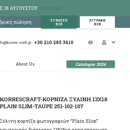
Σ 18 ΑΥΓΟΥΣΤΟΥ
Απόρριψη
ΣΥΝΔΕΣΗ
ΕΓΓΡΑΦΗ
νδρική πώληση
Β2Β
Β2Β
+30 210 285 3410
nfo@korres-craft.gr
s
About Us
Catalogue 2024
KORRESCRAFT-ΚΟΡΝΙΖΑ ΞΥΛΙΝΗ 13X18
PLAIN SLIM-TAUPE 251-102-107
Ξύλινη κορνίζα φωτογραφιών “Plain Slim”
εσωτερικής διάστασης 13*18εκ στην απόχρωση