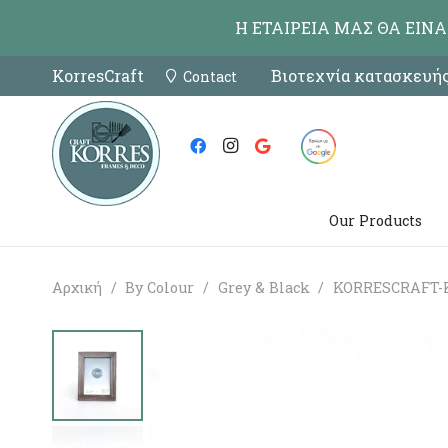
Η ΕΤΑΙΡΕΙΑ ΜΑΣ ΘΑ ΕΙΝ
KorresCraft
Βιοτεχνία κατασκευής
Contact
Our Products
Αρχική
/
By Colour
/
Grey & Black
/
KORRESCRAFT-Κ