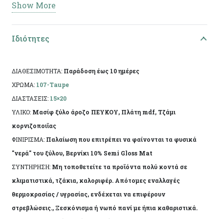
Show More
έντονη τεχνητή παλαίωση και τα “χτυπήματα” σε
όλη την επιφάνεια. Ελληνικής κατασκευής, με
Ιδιότητες
χειροποίητη τεχνητή παλαίωση και φινίρισμα από
άχρωμο προστατευτικό βερνίκι. Η πρώτη ύλη
επιτρέπει να εμφανίζονται τυχόν νερά ή ρόζοι. Το
ΔΙΑΘΕΣΙΜΟΤΗΤΑ:
Παράδοση έως 10 ημέρες
αντικείμενο ενδέχεται να φέρει ελάχιστες
ΧΡΩΜΑ:
107-Taupe
αποκλίσεις ανά προϊόν λόγω της χειροποίητης
ΔΙΑΣΤΑΣΕΙΣ:
15×20
κατασκευής του.
ΥΛΙΚΟ:
Μασίφ ξύλο άροζο ΠΕΥΚΟΥ, Πλάτη mdf, Τζάμι
κορνιζοποιϊας
ΦΙΝΙΡΙΣΜΑ:
Παλαίωση που επιτρέπει να φαίνονται τα φυσικά
"νερά" του ξύλου, Βερνίκι 10% Semi Gloss Mat
ΣΥΝΤΗΡΗΣΗ:
Μη τοποθετείτε τα προϊόντα πολύ κοντά σε
κλιματιστικά, τζάκια, καλοριφέρ. Απότομες εναλλαγές
θερμοκρασίας / υγρασίας, ενδέχεται να επιφέρουν
στρεβλώσεις., Ξεσκόνισμα ή νωπό πανί με ήπια καθαριστικά.