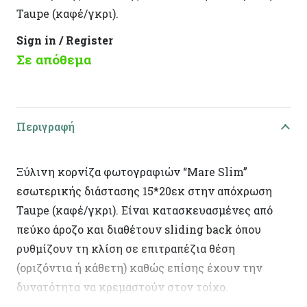
Taupe (καφέ/γκρι).
Sign in / Register
Σε απόθεμα
Περιγραφή
Ξύλινη κορνίζα φωτογραφιών “Mare Slim”
εσωτερικής διάστασης 15*20εκ στην απόχρωση
Taupe (καφέ/γκρι). Είναι κατασκευασμένες από
πεύκο άροζο και διαθέτουν sliding back όπου
ρυθμίζουν τη κλίση σε επιτραπέζια θέση
(οριζόντια ή κάθετη) καθώς επίσης έχουν την
δυνατότητα να κρεμαστούν στον τοίχο.
Χαρακτηριστικό των κορνιζών Mare είναι η