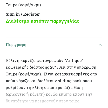
Taupe (καφέ/γκρι)..
Sign in / Register
Διαθέσιμο κατόπιν παραγγελίας
Περιγραφή
Ξύλινη κορνίζα φωτογραφιών “Antique”
εσωτερικής διάστασης 20*30εκ στην απόχρωση
Taupe (καφέ/γκρι). Είναι κατασκευασμένες από
πεύκο άροζο και διαθέτουν sliding back όπου
ρυθμίζουν τη κλίση σε επιτραπέζια θέση
(οριζόντια ή κάθετη) καθώς επίσης έχουν την
δυνατότητα να κρεμαστούν στον τοίχο.
Ελληνικής κατασκευής, με χειροποίητη τεχνητή