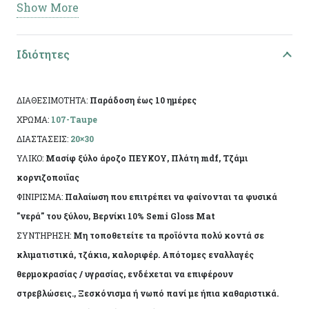
Show More
παλαίωση και φινίρισμα από άχρωμο
προστατευτικό βερνίκι. Η πρώτη ύλη επιτρέπει να
Ιδιότητες
εμφανίζονται τυχόν νερά ή ρόζοι. Το αντικείμενο
ενδέχεται να φέρει ελάχιστες αποκλίσεις ανά
προϊόν λόγω της χειροποίητης κατασκευής του.
ΔΙΑΘΕΣΙΜΟΤΗΤΑ:
Παράδοση έως 10 ημέρες
ΧΡΩΜΑ:
107-Taupe
ΔΙΑΣΤΑΣΕΙΣ:
20×30
ΥΛΙΚΟ:
Μασίφ ξύλο άροζο ΠΕΥΚΟΥ, Πλάτη mdf, Τζάμι
κορνιζοποιϊας
ΦΙΝΙΡΙΣΜΑ:
Παλαίωση που επιτρέπει να φαίνονται τα φυσικά
"νερά" του ξύλου, Βερνίκι 10% Semi Gloss Mat
ΣΥΝΤΗΡΗΣΗ:
Μη τοποθετείτε τα προϊόντα πολύ κοντά σε
κλιματιστικά, τζάκια, καλοριφέρ. Απότομες εναλλαγές
θερμοκρασίας / υγρασίας, ενδέχεται να επιφέρουν
στρεβλώσεις., Ξεσκόνισμα ή νωπό πανί με ήπια καθαριστικά.