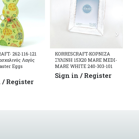
FT- 262-116-121
KO
KORRESCRAFT-ΚΟΡΝΙΖΑ
ασχαλινός Λαγός
Ξύ
ΞΥΛΙΝΗ 15Χ20 MARE MEDI-
aster Eggs
MARE WHITE 240-303-101
S
Sign in / Register
 / Register