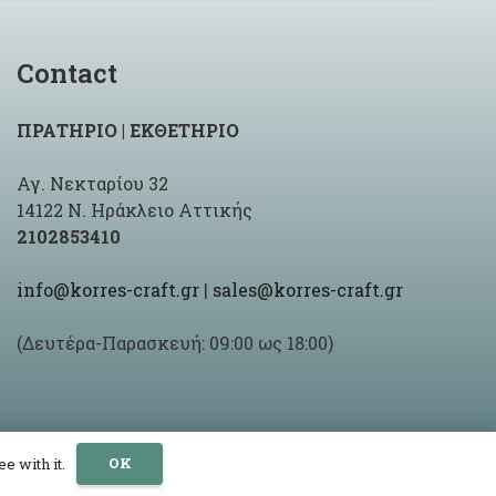
Contact
ΠΡΑΤΗΡΙΟ | ΕΚΘΕΤΗΡΙΟ
Αγ. Νεκταρίου 32
14122 Ν. Ηράκλειο Αττικής
2102853410
info@korres-craft.gr
|
sales@korres-craft.gr
(Δευτέρα-Παρασκευή: 09:00 ως 18:00)
OK
e with it.