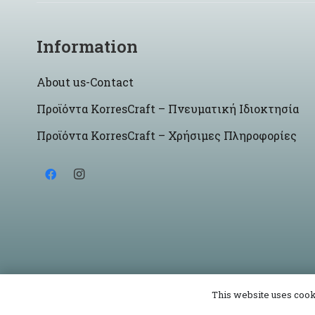
Information
About us-Contact
Προϊόντα KorresCraft – Πνευματική Ιδιοκτησία
Προϊόντα KorresCraft – Χρήσιμες Πληροφορίες
This website uses cooki