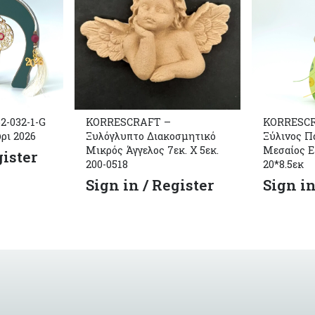
2-032-1-G
KORRESCRAFT –
KORRESCRA
ρι 2026
Ξυλόγλυπτο Διακοσμητικό
Ξύλινος Π
Μικρός Άγγελος 7εκ. Χ 5εκ.
Μεσαίος E
gister
200-0518
20*8.5εκ
Sign in / Register
Sign in