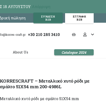
Σ 18 ΑΥΓΟΥΣΤΟΥ
Απόρριψη
ΣΥΝΔΕΣΗ
ΕΓΓΡΑΦΗ
νδρική πώληση
Β2Β
Β2Β
+30 210 285 3410
nfo@korres-craft.gr
s
About Us
Catalogue 2024
KORRESCRAFT – Μεταλλικό χυτό ρόδι με
σμάλτο 51X54 mm 200-4986L
Μεταλλικό χυτό ρόδι με σμάλτο 51X54 mm