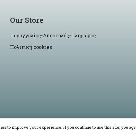
Our Store
Παραγγελίες-Αποστολές-Πληρωμές
Πολιτική cookies
es to improve your experience. If you continue to use this site, you agre
© 2021 -2026 Korres Craft By
Site-Up