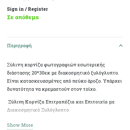
Sign in / Register
Σε απόθεμα
Περιγραφή
Ξύλινη κορνίζα φωτογραφιών εσωτερικής
διάστασης 20*30εκ με διακοσμητικό ξυλόγλυπτο.
Είναι κατασκευασμένες από πεύκο άροζο. Υπάρχει
δυνατότητα να κρεμαστούν στον τοίχο.
Ξύλινη Κορνίζα Επιτραπέζια και Επιτοιχία με
Διακοσμητικό Ξυλόγλυπτο
Αναβαθμίστε την αισθητική του χώρου σας με την
Show More