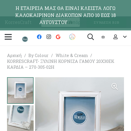
Η ΕΤΑΙΡΕΙΑ ΜΑΣ ΘΑ ΕΙΝΑΙ ΚΛΕΙΣΤΑ ΛΟΓΩ
ΚΑΛΟΚΑΙΡΙΝΩΝ ΔΙΑΚΟΠΩΝ ΑΠΟ 10 ΕΩΣ 18
KorresCraft
ΑΥΓΟΥΣΤΟΥ
Απόρριψη
ΕΓΓΡΑΦΗ Β2Β
ΣΥΝΔΕΣΗ Β2Β
Αρχική
/
By Colour
/
White & Cream
/
KORRESCRAFT- ΞΥΛΙΝΗ ΚΟΡΝΙΖΑ ΓΑΜΟΥ 20Χ30ΕΚ
ΚΑΡΔΙΑ – 270-305-02H