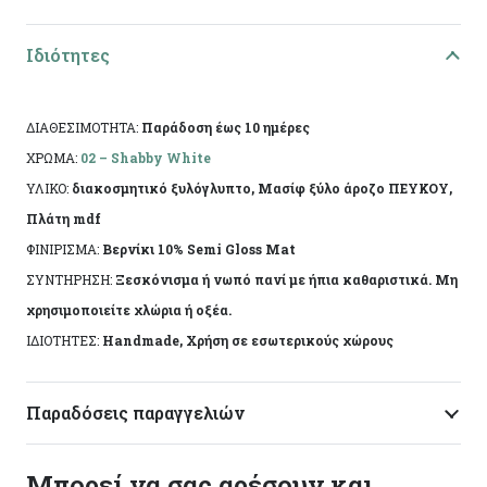
εξαιρετική μας ξύλινη κορνίζα, ιδανική τόσο για
επιτραπέζια όσο και για επιτοίχια χρήση. Αυτή η
Ιδιότητες
κορνίζα διαθέτει μοναδικό ξυλόγλυπτο
διακοσμητικό σχέδιο που προσδίδει μία
αριστοκρατική πινελιά, συνδυάζοντας κλασικό και
ΔΙΑΘΕΣΙΜΟΤΗΤΑ:
Παράδοση έως 10 ημέρες
μοντέρνο στυλ.
ΧΡΩΜΑ:
02 – Shabby White
ΥΛΙΚΟ:
διακοσμητικό ξυλόγλυπτο, Μασίφ ξύλο άροζο ΠΕΥΚΟΥ,
Χαρακτηριστικά:
Πλάτη mdf
Υλικό: Πεύκο άροζο
ΦΙΝΙΡΙΣΜΑ:
Βερνίκι 10% Semi Gloss Mat
ΣΥΝΤΗΡΗΣΗ:
Ξεσκόνισμα ή νωπό πανί με ήπια καθαριστικά. Μη
Διακοσμητικό ξυλόγλυπτο σχέδιο
χρησιμοποιείτε χλώρια ή οξέα.
Διάσταση: εσωτερική 20χ30εκ
ΙΔΙΟΤΗΤΕΣ:
Handmade, Χρήση σε εσωτερικούς χώρους
Κατάλληλη για επιτραπέζια και επιτοιχία
χρήση
Παραδόσεις παραγγελιών
Ιδανική για σπίτια, γραφεία ή ως δώρο
Μπορεί να σας αρέσουν και…