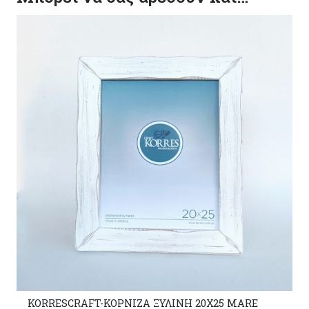
KORRESCRAFT-ΚΟΡΝΙΖΑ ΞΥΛΙΝΗ 20Χ25 MARE