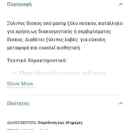
Περιγραφή
Ξύλινος δίσκος από μασίφ ξύλο πεύκου, κατάλληλο
για χρήση ως διακοσμητικός ή σερβιρίσματος
δίσκος. Διαθέτει ξύλινες λαβές για εύκολη
μεταφορά και coastal αισθητική.
Τεχνικά Χαρακτηριστικά:
Υλικό:
Μασίφ ξύλο πεύκου, mdf πάτος
Show More
Χρώμα/Φινίρισμα:
Mare Ciel
Διαστάσεις:
44×31εκ
Ιδιότητες
Ειδικά χαρακτηριστικά:
Χειροποίητη
κατασκευή, άχρωμο προστατευτικό βερνίκι,
ιδανικά για διακόσμηση.
ΔΙΑΘΕΣΙΜΟΤΗΤΑ:
Παράδοση έως 20 ημέρες