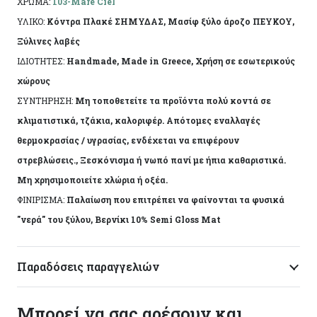
ΧΡΩΜΑ:
103-Mare Ciel
Η πρώτη ύλη επιτρέπει να εμφανίζονται τυχόν
ΥΛΙΚΟ:
Κόντρα Πλακέ ΣΗΜΥΔΑΣ, Μασίφ ξύλο άροζο ΠΕΥΚΟΥ,
νερά ή ρόζοι. Το αντικείμενο ενδέχεται να φέρει
Ξύλινες λαβές
ελάχιστες αποκλίσεις ανά προϊόν λόγω της
ΙΔΙΟΤΗΤΕΣ:
Handmade, Made in Greece, Χρήση σε εσωτερικούς
χειροποίητης κατασκευής του. Made in Greece, by
χώρους
Korres Craft
ΣΥΝΤΗΡΗΣΗ:
Μη τοποθετείτε τα προϊόντα πολύ κοντά σε
κλιματιστικά, τζάκια, καλοριφέρ. Απότομες εναλλαγές
θερμοκρασίας / υγρασίας, ενδέχεται να επιφέρουν
στρεβλώσεις., Ξεσκόνισμα ή νωπό πανί με ήπια καθαριστικά.
Μη χρησιμοποιείτε χλώρια ή οξέα.
ΦΙΝΙΡΙΣΜΑ:
Παλαίωση που επιτρέπει να φαίνονται τα φυσικά
"νερά" του ξύλου, Βερνίκι 10% Semi Gloss Mat
Παραδόσεις παραγγελιών
Μπορεί να σας αρέσουν και…