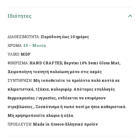
Διαστάσεις:
37χ23χ9εκ
Ιδιότητες
Ειδικά χαρακτηριστικά:
Χειροποίητη
κατασκευή, άχρωμο προστατευτικό βερνίκι.
ΔΙΑΘΕΣΙΜΟΤΗΤΑ:
Παράδοση έως 10 ημέρες
Το αντικείμενο ενδέχεται να φέρει ελάχιστες
ΧΡΩΜΑ:
45 – Mocca
αποκλίσεις ανά προϊόν λόγω της χειροποίητης
ΥΛΙΚΟ:
MDF
κατασκευής του. Made in Greece, by Korres Craft
ΦΙΝΙΡΙΣΜΑ:
HAND CRAFTED, Βερνίκι 10% Semi Gloss Mat,
Χειροποίητη τεχνητή παλαίωση μόνο στις ακμές
ΣΥΝΤΗΡΗΣΗ:
Μη τοποθετείτε τα προϊόντα πολύ κοντά σε
κλιματιστικά, τζάκια, καλοριφέρ. Απότομες εναλλαγές
θερμοκρασίας / υγρασίας, ενδέχεται να επιφέρουν
στρεβλώσεις., Ξεσκόνισμα ή νωπό πανί με ήπια καθαριστικά.
Μη χρησιμοποιείτε χλώρια ή οξέα.
ΠΡΟΕΛΕΥΣΗ:
Made in Greece-Ελληνικό προϊόν