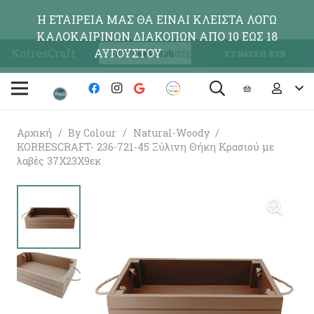
Η ΕΤΑΙΡΕΙΑ ΜΑΣ ΘΑ ΕΙΝΑΙ ΚΛΕΙΣΤΑ ΛΟΓΩ
ΚΑΛΟΚΑΙΡΙΝΩΝ ΔΙΑΚΟΠΩΝ ΑΠΟ 10 ΕΩΣ 18
KorresCraft
ΑΥΓΟΥΣΤΟΥ
Απόρριψη
ΕΓΓΡΑΦΗ Β2Β
ΣΥΝΔΕΣΗ Β2Β
Αρχική
/
By Colour
/
Natural-Woody
/
KORRESCRAFT- 236-721-45 Ξύλινη Θήκη Κρασιού με
λαβές 37Χ23Χ9εκ