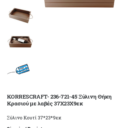
KORRESCRAFT- 236-721-45 Ξύλινη Θήκη
Κρασιού με λαβές 37Χ23Χ9εκ
Ξύλινο Κουτί 37*23*9εκ