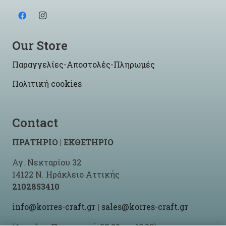
Our Store
Παραγγελίες-Αποστολές-Πληρωμές
Πολιτική cookies
Contact
ΠΡΑΤΗΡΙΟ | ΕΚΘΕΤΗΡΙΟ
Αγ. Νεκταρίου 32
14122 Ν. Ηράκλειο Αττικής
2102853410
info@korres-craft.gr
|
sales@korres-craft.gr