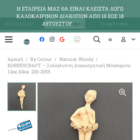
Η ΕΤΑΙΡΕΙΑ ΜΑΣ ΘΑ ΕΙΝΑΙ ΚΛΕΙΣΤΑ ΛΟΓΩ
ΚΑΛΟΚΑΙΡΙΝΩΝ ΔΙΑΚΟΠΩΝ ΑΠΟ 10 ΕΩΣ 18
KorresCraft
ΑΥΓΟΥΣΤΟΥ
Απόρριψη
ΕΓΓΡΑΦΗ Β2Β
ΣΥΝΔΕΣΗ Β2Β
Αρχική
/
By Colour
/
Natural-Woody
/
KORRESCRAFT – Ξυλόγλυπτη Διακοσμητική Μπαλαρίνα
12εκ.Χ4εκ. 200-2059