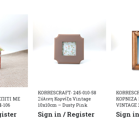
KORRESCRAFT- 245-010-58
KORRESCR
ΣΠΙΤΙ ΜΕ
Ξύλινη Κορνίζα Vintage
ΚΟΡΝΙΖΑ 
4-106
10x10cm – Dusty Pink
VINTAGE 2
gister
Sign in / Register
Sign in