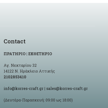
Contact
ΠΡΑΤΗΡΙΟ | ΕΚΘΕΤΗΡΙΟ
Αγ. Νεκταρίου 32
14122 Ν. Ηράκλειο Αττικής
2102853410
info@korres-craft.gr
|
sales@korres-craft.gr
(Δευτέρα-Παρασκευή: 09:00 ως 18:00)