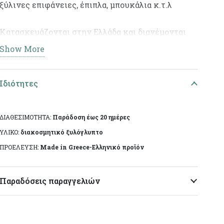
ξύλινες επιφάνειες, έπιπλα, μπουκάλια κ.τ.λ
Κατασκευάζονται στην Ελλάδα και διανέμονται
από την Korres Craft
Show More
Ιδιότητες
ΔΙΑΘΕΣΙΜΟΤΗΤΑ:
Παράδοση έως 20 ημέρες
ΥΛΙΚΟ:
διακοσμητικό ξυλόγλυπτο
ΠΡΟΕΛΕΥΣΗ:
Made in Greece-Ελληνικό προϊόν
Παραδόσεις παραγγελιών