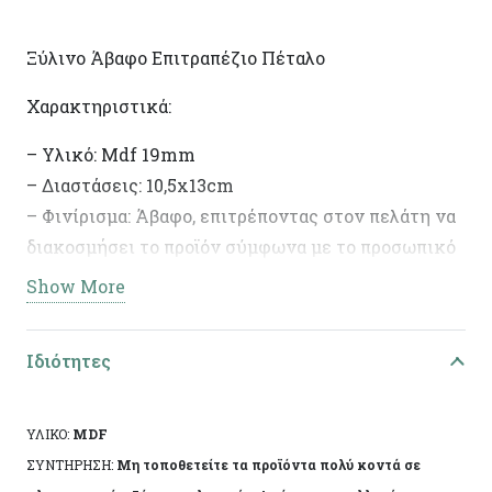
Ξύλινο Άβαφο Επιτραπέζιο Πέταλο
Χαρακτηριστικά:
– Υλικό: Mdf 19mm
– Διαστάσεις: 10,5x13cm
– Φινίρισμα: Άβαφο, επιτρέποντας στον πελάτη να
διακοσμήσει το προϊόν σύμφωνα με το προσωπικό
του γούστο.
Show More
– Ιδανικό για DIY έργα και διακοσμητικές
δημιουργίες.
Ιδιότητες
ΥΛΙΚΟ:
MDF
ΣΥΝΤΗΡΗΣΗ:
Μη τοποθετείτε τα προϊόντα πολύ κοντά σε