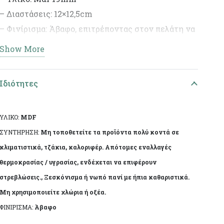
– Διαστάσεις: 12×12,5cm
– Φινίρισμα: Άβαφο, επιτρέποντας στον πελάτη να
διακοσμήσει το προϊόν σύμφωνα με το προσωπικό
Show More
του γούστο.
– Ιδανικό για DIY έργα και διακοσμητικές
Ιδιότητες
δημιουργίες.
ΥΛΙΚΟ:
MDF
ΣΥΝΤΗΡΗΣΗ:
Μη τοποθετείτε τα προϊόντα πολύ κοντά σε
κλιματιστικά, τζάκια, καλοριφέρ. Απότομες εναλλαγές
θερμοκρασίας / υγρασίας, ενδέχεται να επιφέρουν
στρεβλώσεις., Ξεσκόνισμα ή νωπό πανί με ήπια καθαριστικά.
Μη χρησιμοποιείτε χλώρια ή οξέα.
ΦΙΝΙΡΙΣΜΑ:
Άβαφο