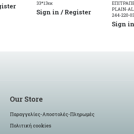
33*13εκ
ΕΠΙΤΡΑΠΕ
gister
PLAIN-A
Sign in / Register
244-220-0
Sign in
Our Store
Παραγγελίες-Αποστολές-Πληρωμές
Πολιτική cookies