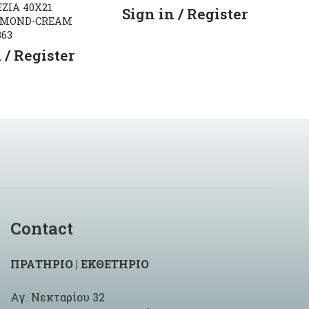
ΖΙΑ 40X21
Μι
Sign in / Register
LMOND-CREAM
S
363
 / Register
Contact
ΠΡΑΤΗΡΙΟ | ΕΚΘΕΤΗΡΙΟ
Αγ. Νεκταρίου 32