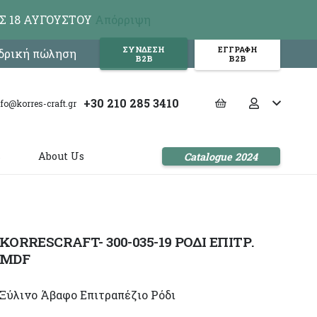
Σ 18 ΑΥΓΟΥΣΤΟΥ
Απόρριψη
ΣΥΝΔΕΣΗ
ΕΓΓΡΑΦΗ
νδρική πώληση
Β2Β
Β2Β
+30 210 285 3410
nfo@korres-craft.gr
s
About Us
Catalogue 2024
KORRESCRAFT- 300-035-19 ΡΟΔΙ ΕΠΙΤΡ.
MDF
Ξύλινο Άβαφο Επιτραπέζιο Ρόδι