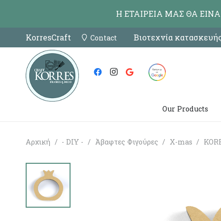
Η ΕΤΑΙΡΕΙΑ ΜΑΣ ΘΑ ΕΙΝ
KorresCraft
Βιοτεχνία κατασκευής
Contact
Our Products
Αρχική
/
- DIY -
/
Άβαφτες Φιγούρες
/
X-mas
/
KORR