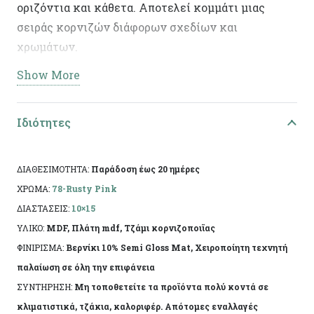
οριζόντια και κάθετα. Αποτελεί κομμάτι μιας
σειράς κορνιζών διάφορων σχεδίων και
χρωμάτων.
Show More
Ελληνικής κατασκευής, με χειροποίητη τεχνητή
παλαίωση και φινίρισμα από άχρωμο
προστατευτικό βερνίκι. Το αντικείμενο ενδέχεται
Ιδιότητες
να φέρει ελάχιστες αποκλίσεις ανά προϊόν λόγω
της χειροποίητης κατασκευής του.
ΔΙΑΘΕΣΙΜΟΤΗΤΑ:
Παράδοση έως 20 ημέρες
ΧΡΩΜΑ:
78-Rusty Pink
ΔΙΑΣΤΑΣΕΙΣ:
10×15
ΥΛΙΚΟ:
MDF, Πλάτη mdf, Τζάμι κορνιζοποιϊας
ΦΙΝΙΡΙΣΜΑ:
Βερνίκι 10% Semi Gloss Mat, Χειροποίητη τεχνητή
παλαίωση σε όλη την επιφάνεια
ΣΥΝΤΗΡΗΣΗ:
Μη τοποθετείτε τα προϊόντα πολύ κοντά σε
κλιματιστικά, τζάκια, καλοριφέρ. Απότομες εναλλαγές