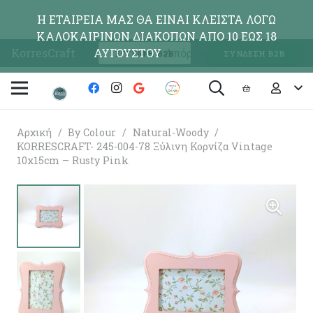
Η ΕΤΑΙΡΕΙΑ ΜΑΣ ΘΑ ΕΙΝΑΙ ΚΛΕΙΣΤΑ ΛΟΓΩ
ΚΑΛΟΚΑΙΡΙΝΩΝ ΔΙΑΚΟΠΩΝ ΑΠΟ 10 ΕΩΣ 18
KorresCraft
ΑΥΓΟΥΣΤΟΥ
Απόρριψη
ΕΓΓΡΑΦΗ Β2Β
ΣΥΝΔΕΣΗ Β2Β
Αρχική
/
By Colour
/
Natural-Woody
/
KORRESCRAFT- 245-004-78 Ξύλινη Κορνίζα Vintage
10x15cm – Rusty Pink