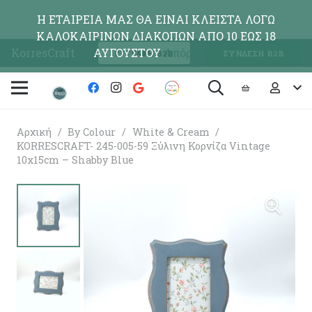
Η ΕΤΑΙΡΕΙΑ ΜΑΣ ΘΑ ΕΙΝΑΙ ΚΛΕΙΣΤΑ ΛΟΓΩ
ΚΑΛΟΚΑΙΡΙΝΩΝ ΔΙΑΚΟΠΩΝ ΑΠΟ 10 ΕΩΣ 18
KorresCraft
ΑΥΓΟΥΣΤΟΥ
Απόρριψη
ΕΓΓΡΑΦΗ Β2Β
ΣΥΝΔΕΣΗ Β2Β
Αρχική
/
By Colour
/
White & Cream
/
KORRESCRAFT- 245-005-59 Ξύλινη Κορνίζα Vintage
10x15cm – Shabby Blue