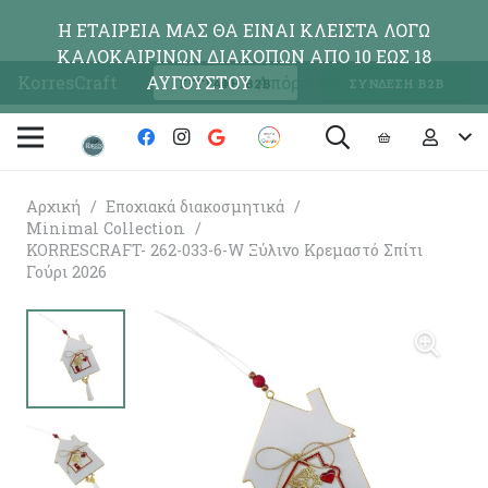
Η ΕΤΑΙΡΕΙΑ ΜΑΣ ΘΑ ΕΙΝΑΙ ΚΛΕΙΣΤΑ ΛΟΓΩ
ΚΑΛΟΚΑΙΡΙΝΩΝ ΔΙΑΚΟΠΩΝ ΑΠΟ 10 ΕΩΣ 18
KorresCraft
ΑΥΓΟΥΣΤΟΥ
Απόρριψη
ΕΓΓΡΑΦΗ Β2Β
ΣΥΝΔΕΣΗ Β2Β
Αρχική
/
Εποχιακά διακοσμητικά
/
Minimal Collection
/
KORRESCRAFT- 262-033-6-W Ξύλινο Κρεμαστό Σπίτι
Γούρι 2026