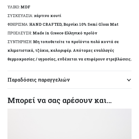
Διαστάσεις: 12χ10χ0,7
ΥΛΙΚΟ:
MDF
ΣΥΣΚΕΥΑΣΙΑ:
χάρτινο κουτί
Ειδικά χαρακτηριστικά: Χειροποίητη κατασκευή,
ΦΙΝΙΡΙΣΜΑ:
HAND CRAFTED, Βερνίκι 10% Semi Gloss Mat
άχρωμο προστατευτικό βερνίκι.
ΠΡΟΕΛΕΥΣΗ:
Made in Greece-Ελληνικό προϊόν
ΣΥΝΤΗΡΗΣΗ:
Μη τοποθετείτε τα προϊόντα πολύ κοντά σε
Το αντικείμενο ενδέχεται να φέρει ελάχιστες
κλιματιστικά, τζάκια, καλοριφέρ. Απότομες εναλλαγές
αποκλίσεις ανά προϊόν λόγω της χειροποίητης
θερμοκρασίας / υγρασίας, ενδέχεται να επιφέρουν στρεβλώσεις.
κατασκευής του. Made in Greece, by Korres Craft
Παραδόσεις παραγγελιών
Μπορεί να σας αρέσουν και…