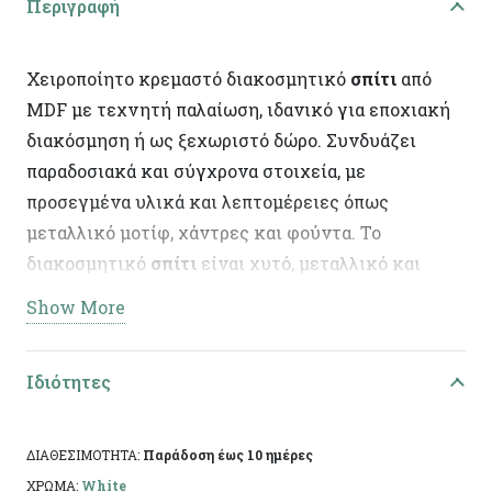
Περιγραφή
Χειροποίητο κρεμαστό διακοσμητικό
σπίτι
από
MDF με τεχνητή παλαίωση, ιδανικό για εποχιακή
διακόσμηση ή ως ξεχωριστό δώρο. Συνδυάζει
παραδοσιακά και σύγχρονα στοιχεία, με
προσεγμένα υλικά και λεπτομέρειες όπως
μεταλλικό μοτίφ, χάντρες και φούντα. Το
διακοσμητικό
σπίτι
είναι χυτό, μεταλλικό και
διακοσμημένο με σμάλτο, προσθέτοντας ιδιαίτερο
Show More
χαρακτήρα στη σύνθεση.
Τεχνικά Χαρακτηριστικά:
Ιδιότητες
Υλικό: Mdf
ΔΙΑΘΕΣΙΜΟΤΗΤΑ:
Παράδοση έως 10 ημέρες
Τεχνική: Τεχνητή παλαίωση
ΧΡΩΜΑ:
White