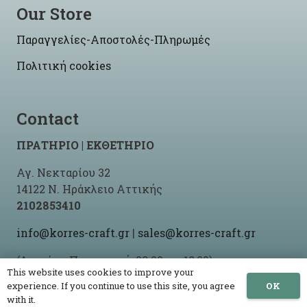
Our Store
Παραγγελίες-Αποστολές-Πληρωμές
Πολιτική cookies
Contact
ΠΡΑΤΗΡΙΟ | ΕΚΘΕΤΗΡΙΟ
Αγ. Νεκταρίου 32
14122 Ν. Ηράκλειο Αττικής
2102853410
info@korres-craft.gr
|
sales@korres-craft.gr
(Δευτέρα-Παρασκευή: 09:00 ως 18:00)
This website uses cookies to improve your
OK
experience. If you continue to use this site, you agree
with it.
© 2021 -2026 Korres Craft By
Site-Up