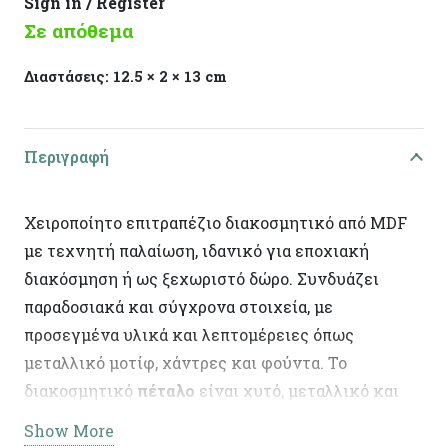
Sign in / Register
Σε απόθεμα
Διαστάσεις:
12.5 × 2 × 13 cm
Περιγραφή
Χειροποίητο επιτραπέζιο διακοσμητικό από MDF
με τεχνητή παλαίωση, ιδανικό για εποχιακή
διακόσμηση ή ως ξεχωριστό δώρο. Συνδυάζει
παραδοσιακά και σύγχρονα στοιχεία, με
προσεγμένα υλικά και λεπτομέρειες όπως
μεταλλικό μοτίφ, χάντρες και φούντα. Το
διακοσμητικό
πέταλο
είναι χυτό, μεταλλικό και
διακοσμημένο με σμάλτο, προσθέτοντας ιδιαίτερο
Show More
χαρακτήρα στη σύνθεση.