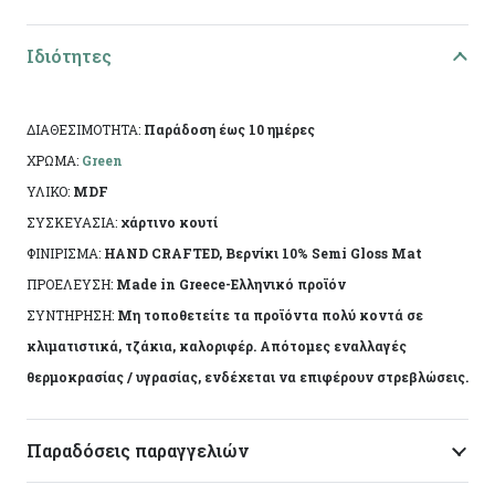
Τεχνικά Χαρακτηριστικά:
Ιδιότητες
Υλικό: Mdf
ΔΙΑΘΕΣΙΜΟΤΗΤΑ:
Παράδοση έως 10 ημέρες
Τεχνική: Τεχνητή παλαίωση
ΧΡΩΜΑ:
Green
Διαστάσεις: 12.5χ13χ2εκ
ΥΛΙΚΟ:
MDF
ΣΥΣΚΕΥΑΣΙΑ:
χάρτινο κουτί
Ειδικά χαρακτηριστικά: Χειροποίητη κατασκευή,
ΦΙΝΙΡΙΣΜΑ:
HAND CRAFTED, Βερνίκι 10% Semi Gloss Mat
άχρωμο προστατευτικό βερνίκι.
ΠΡΟΕΛΕΥΣΗ:
Made in Greece-Ελληνικό προϊόν
ΣΥΝΤΗΡΗΣΗ:
Μη τοποθετείτε τα προϊόντα πολύ κοντά σε
Το αντικείμενο ενδέχεται να φέρει ελάχιστες
κλιματιστικά, τζάκια, καλοριφέρ. Απότομες εναλλαγές
αποκλίσεις ανά προϊόν λόγω της χειροποίητης
θερμοκρασίας / υγρασίας, ενδέχεται να επιφέρουν στρεβλώσεις.
κατασκευής του. Made in Greece, by Korres Craft
Παραδόσεις παραγγελιών