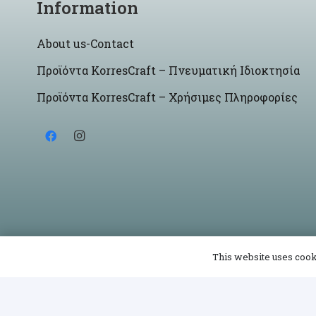
Information
About us-Contact
Προϊόντα KorresCraft – Πνευματική Ιδιοκτησία
Προϊόντα KorresCraft – Χρήσιμες Πληροφορίες
This website uses cooki