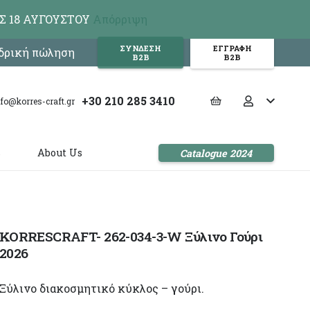
Σ 18 ΑΥΓΟΥΣΤΟΥ
Απόρριψη
ΣΥΝΔΕΣΗ
ΕΓΓΡΑΦΗ
νδρική πώληση
Β2Β
Β2Β
+30 210 285 3410
nfo@korres-craft.gr
s
About Us
Catalogue 2024
KORRESCRAFT- 262-034-3-W Ξύλινo Γούρι
2026
Ξύλινο διακοσμητικό κύκλος – γούρι.