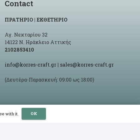
Contact
ΠΡΑΤΗΡΙΟ | ΕΚΘΕΤΗΡΙΟ
Αγ. Νεκταρίου 32
14122 Ν. Ηράκλειο Αττικής
2102853410
info@korres-craft.gr
|
sales@korres-craft.gr
(Δευτέρα-Παρασκευή: 09:00 ως 18:00)
OK
e with it.