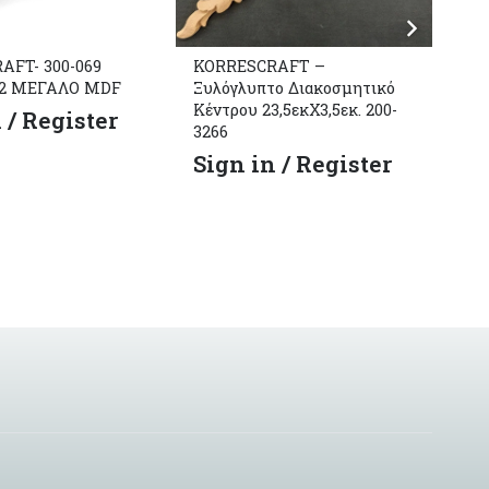
AFT- 300-069
KORRESCRAFT –
KO
2 ΜΕΓΑΛΟ MDF
Ξυλόγλυπτο Διακοσμητικό
Ξύ
Κέντρου 23,5εκΧ3,5εκ. 200-
 / Register
S
3266
Sign in / Register