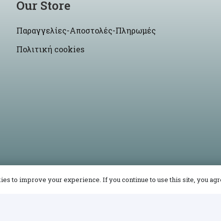
Our Store
Παραγγελίες-Αποστολές-Πληρωμές
Πολιτική cookies
es to improve your experience. If you continue to use this site, you agre
© 2021 -2026 Korres Craft By
Site-Up