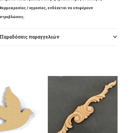
θερμοκρασίας / υγρασίας, ενδέχεται να επιφέρουν
Το αντικείμενο ενδέχεται να φέρει ελάχιστες
στρεβλώσεις.
αποκλίσεις ανά προϊόν λόγω της χειροποίητης
κατασκευής του. Made in Greece, by Korres Craft
Παραδόσεις παραγγελιών