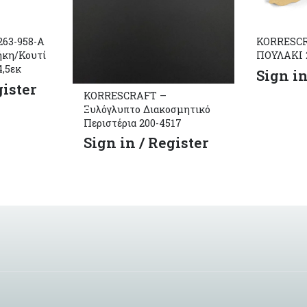
63-958-Α
KORRESCR
ήκη/Κουτί
ΠΟΥΛΑΚΙ 
4,5εκ
Sign in
gister
KORRESCRAFT –
Ξυλόγλυπτο Διακοσμητικό
Περιστέρια 200-4517
Sign in / Register