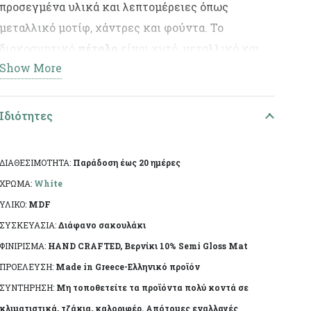
προσεγμένα υλικά και λεπτομέρειες όπως
μεταλλικό μοτίφ, χάντρες και φούντα. Το
διακοσμητικό
πέταλο
είναι χυτό, μεταλλικό και
Show More
διακοσμημένο με σμάλτο, προσθέτοντας ιδιαίτερο
χαρακτήρα στη σύνθεση.
Ιδιότητες
Τεχνικά Χαρακτηριστικά:
ΔΙΑΘΕΣΙΜΟΤΗΤΑ:
Παράδοση έως 20 ημέρες
Υλικό: Mdf
ΧΡΩΜΑ:
White
Τεχνική: Τεχνητή παλαίωση
ΥΛΙΚΟ:
MDF
ΣΥΣΚΕΥΑΣΙΑ:
Διάφανο σακουλάκι
Διαστάσεις: 12.5χ13χ2εκ
ΦΙΝΙΡΙΣΜΑ:
HAND CRAFTED, Βερνίκι 10% Semi Gloss Mat
ΠΡΟΕΛΕΥΣΗ:
Made in Greece-Ελληνικό προϊόν
Ειδικά χαρακτηριστικά: Χειροποίητη κατασκευή,
ΣΥΝΤΗΡΗΣΗ:
Μη τοποθετείτε τα προϊόντα πολύ κοντά σε
άχρωμο προστατευτικό βερνίκι.
κλιματιστικά, τζάκια, καλοριφέρ. Απότομες εναλλαγές