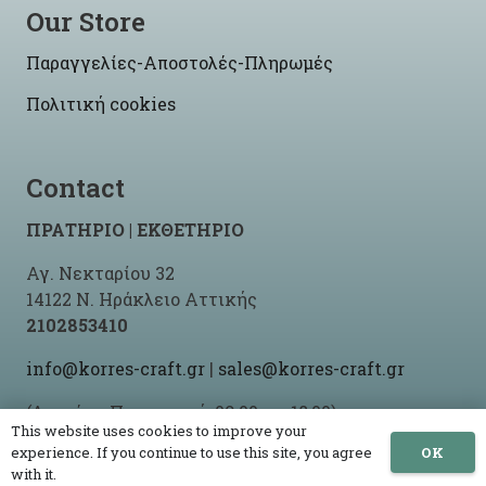
Our Store
Παραγγελίες-Αποστολές-Πληρωμές
Πολιτική cookies
Contact
ΠΡΑΤΗΡΙΟ | ΕΚΘΕΤΗΡΙΟ
Αγ. Νεκταρίου 32
14122 Ν. Ηράκλειο Αττικής
2102853410
info@korres-craft.gr
|
sales@korres-craft.gr
(Δευτέρα-Παρασκευή: 09:00 ως 18:00)
This website uses cookies to improve your
OK
experience. If you continue to use this site, you agree
with it.
© 2021 -2026 Korres Craft By
Site-Up