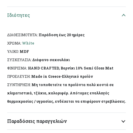
Υλικό: Mdf
Τεχνική: Decoupage
Ιδιότητες
Διαστάσεις: 13.5χ18,5χ4εκ
ΔΙΑΘΕΣΙΜΟΤΗΤΑ:
Παράδοση έως 20 ημέρες
Ειδικά χαρακτηριστικά: Χειροποίητη κατασκευή,
ΧΡΩΜΑ:
White
άχρωμο προστατευτικό βερνίκι.
ΥΛΙΚΟ:
MDF
ΣΥΣΚΕΥΑΣΙΑ:
Διάφανο σακουλάκι
Το αντικείμενο ενδέχεται να φέρει ελάχιστες
ΦΙΝΙΡΙΣΜΑ:
HAND CRAFTED, Βερνίκι 10% Semi Gloss Mat
αποκλίσεις ανά προϊόν λόγω της χειροποίητης
ΠΡΟΕΛΕΥΣΗ:
Made in Greece-Ελληνικό προϊόν
κατασκευής του. Made in Greece, by Korres Craft
ΣΥΝΤΗΡΗΣΗ:
Μη τοποθετείτε τα προϊόντα πολύ κοντά σε
κλιματιστικά, τζάκια, καλοριφέρ. Απότομες εναλλαγές
θερμοκρασίας / υγρασίας, ενδέχεται να επιφέρουν στρεβλώσεις.
Παραδόσεις παραγγελιών