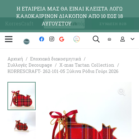
Η ΕΤΑΙΡΕΙΑ ΜΑΣ ΘΑ ΕΙΝΑΙ ΚΛΕΙΣΤΑ ΛΟΓΩ
ΚΑΛΟΚΑΙΡΙΝΩΝ ΔΙΑΚΟΠΩΝ ΑΠΟ 10 ΕΩΣ 18
KorresCraft
ΑΥΓΟΥΣΤΟΥ
Απόρριψη
ΕΓΓΡΑΦΗ Β2Β
ΣΥΝΔΕΣΗ Β2Β
Αρχική
/
Εποχιακά διακοσμητικά
/
Συλλογές Decoupage
/
X-mas Tartan Collection
/
KORRESCRAFT- 262-101-05 Ξύλινα Ρόδια Γούρι 2026