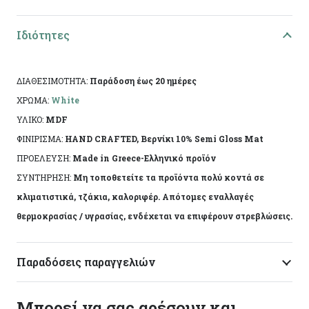
Υλικό: Mdf
Τεχνική: Decoupage
Ιδιότητες
Διαστάσεις: 17χ16χ4εκ
ΔΙΑΘΕΣΙΜΟΤΗΤΑ:
Παράδοση έως 20 ημέρες
Ειδικά χαρακτηριστικά: Χειροποίητη κατασκευή,
ΧΡΩΜΑ:
White
άχρωμο προστατευτικό βερνίκι.
ΥΛΙΚΟ:
MDF
ΦΙΝΙΡΙΣΜΑ:
HAND CRAFTED, Βερνίκι 10% Semi Gloss Mat
Το αντικείμενο ενδέχεται να φέρει ελάχιστες
ΠΡΟΕΛΕΥΣΗ:
Made in Greece-Ελληνικό προϊόν
αποκλίσεις ανά προϊόν λόγω της χειροποίητης
ΣΥΝΤΗΡΗΣΗ:
Μη τοποθετείτε τα προϊόντα πολύ κοντά σε
κατασκευής του. Made in Greece, by Korres Craft
κλιματιστικά, τζάκια, καλοριφέρ. Απότομες εναλλαγές
θερμοκρασίας / υγρασίας, ενδέχεται να επιφέρουν στρεβλώσεις.
Παραδόσεις παραγγελιών
Μπορεί να σας αρέσουν και…