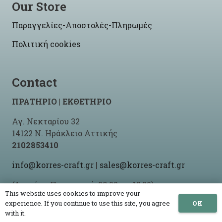
Our Store
Παραγγελίες-Αποστολές-Πληρωμές
Πολιτική cookies
Contact
ΠΡΑΤΗΡΙΟ | ΕΚΘΕΤΗΡΙΟ
Αγ. Νεκταρίου 32
14122 Ν. Ηράκλειο Αττικής
2102853410
info@korres-craft.gr
|
sales@korres-craft.gr
(Δευτέρα-Παρασκευή: 09:00 ως 18:00)
This website uses cookies to improve your
OK
experience. If you continue to use this site, you agree
with it.
© 2021 -2026 Korres Craft By
Site-Up