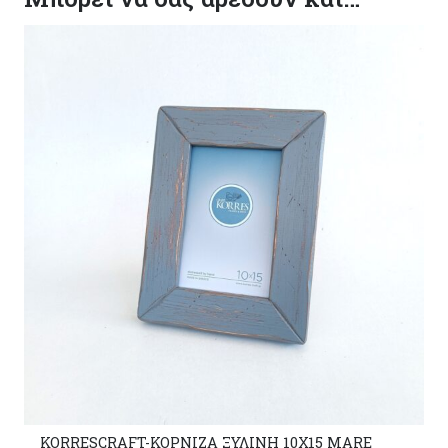
KORRESCRAFT-ΚΟΡΝΙΖΑ ΞΥΛΙΝΗ 10Χ15 MARE