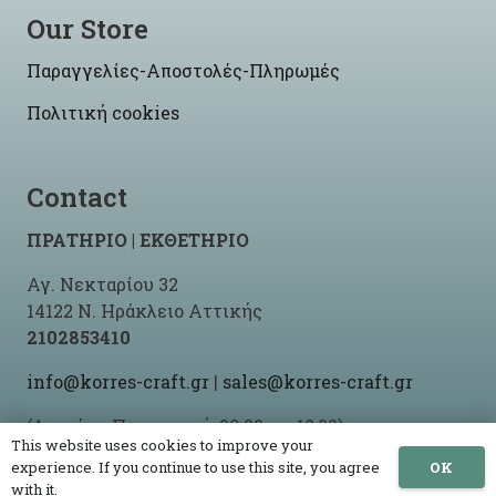
Our Store
Παραγγελίες-Αποστολές-Πληρωμές
Πολιτική cookies
Contact
ΠΡΑΤΗΡΙΟ | ΕΚΘΕΤΗΡΙΟ
Αγ. Νεκταρίου 32
14122 Ν. Ηράκλειο Αττικής
2102853410
info@korres-craft.gr
|
sales@korres-craft.gr
(Δευτέρα-Παρασκευή: 09:00 ως 18:00)
This website uses cookies to improve your
OK
experience. If you continue to use this site, you agree
with it.
© 2021 -2026 Korres Craft By
Site-Up