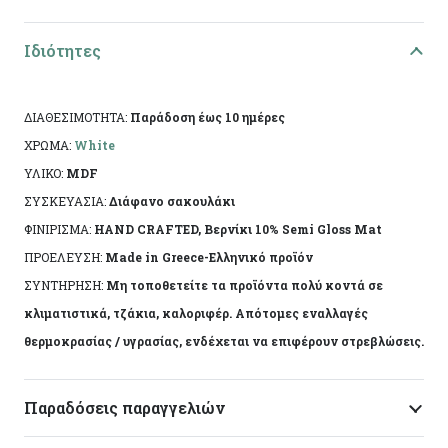
Υλικό: Mdf
Τεχνική: Decoupage
Ιδιότητες
Διαστάσεις: 13.5χ10χ4εκ
ΔΙΑΘΕΣΙΜΟΤΗΤΑ:
Παράδοση έως 10 ημέρες
Ειδικά χαρακτηριστικά: Χειροποίητη κατασκευή,
ΧΡΩΜΑ:
White
άχρωμο προστατευτικό βερνίκι.
ΥΛΙΚΟ:
MDF
ΣΥΣΚΕΥΑΣΙΑ:
Διάφανο σακουλάκι
Το αντικείμενο ενδέχεται να φέρει ελάχιστες
ΦΙΝΙΡΙΣΜΑ:
HAND CRAFTED, Βερνίκι 10% Semi Gloss Mat
αποκλίσεις ανά προϊόν λόγω της χειροποίητης
ΠΡΟΕΛΕΥΣΗ:
Made in Greece-Ελληνικό προϊόν
κατασκευής του. Made in Greece, by Korres Craft
ΣΥΝΤΗΡΗΣΗ:
Μη τοποθετείτε τα προϊόντα πολύ κοντά σε
κλιματιστικά, τζάκια, καλοριφέρ. Απότομες εναλλαγές
θερμοκρασίας / υγρασίας, ενδέχεται να επιφέρουν στρεβλώσεις.
Παραδόσεις παραγγελιών