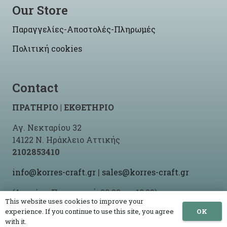
Our Store
Παραγγελίες-Αποστολές-Πληρωμές
Πολιτική cookies
Contact
ΠΡΑΤΗΡΙΟ | ΕΚΘΕΤΗΡΙΟ
Αγ. Νεκταρίου 32
14122 Ν. Ηράκλειο Αττικής
2102853410
info@korres-craft.gr
|
sales@korres-craft.gr
(Δευτέρα-Παρασκευή: 09:00 ως 18:00)
This website uses cookies to improve your
OK
experience. If you continue to use this site, you agree
with it.
© 2021 -2026 Korres Craft By
Site-Up