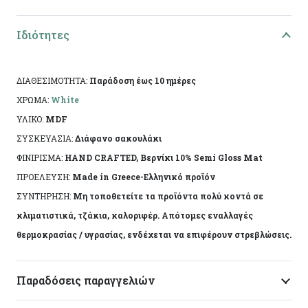
Υλικό: Mdf
Τεχνική: Decoupage
Ιδιότητες
Διαστάσεις: 13.5χ10χ4εκ
ΔΙΑΘΕΣΙΜΟΤΗΤΑ:
Παράδοση έως 10 ημέρες
Ειδικά χαρακτηριστικά: Χειροποίητη κατασκευή,
ΧΡΩΜΑ:
White
άχρωμο προστατευτικό βερνίκι.
ΥΛΙΚΟ:
MDF
ΣΥΣΚΕΥΑΣΙΑ:
Διάφανο σακουλάκι
Το αντικείμενο ενδέχεται να φέρει ελάχιστες
ΦΙΝΙΡΙΣΜΑ:
HAND CRAFTED, Βερνίκι 10% Semi Gloss Mat
αποκλίσεις ανά προϊόν λόγω της χειροποίητης
ΠΡΟΕΛΕΥΣΗ:
Made in Greece-Ελληνικό προϊόν
κατασκευής του. Made in Greece, by Korres Craft
ΣΥΝΤΗΡΗΣΗ:
Μη τοποθετείτε τα προϊόντα πολύ κοντά σε
κλιματιστικά, τζάκια, καλοριφέρ. Απότομες εναλλαγές
θερμοκρασίας / υγρασίας, ενδέχεται να επιφέρουν στρεβλώσεις.
Παραδόσεις παραγγελιών