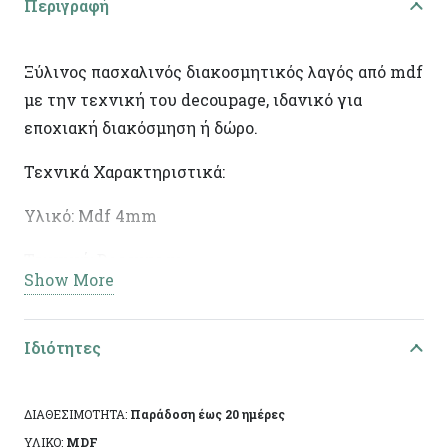
Περιγραφή
Ξύλινος πασχαλινός διακοσμητικός λαγός από mdf
με την τεχνική του decoupage, ιδανικό για
εποχιακή διακόσμηση ή δώρο.
Τεχνικά Χαρακτηριστικά:
Υλικό: Mdf 4mm
Τεχνική: Decoupage
Show More
Διαστάσεις: 32χ13χ0.4εκ
Ειδικά χαρακτηριστικά: Χειροποίητη κατασκευή,
Ιδιότητες
άχρωμο προστατευτικό βερνίκι.
ΔΙΑΘΕΣΙΜΟΤΗΤΑ:
Παράδοση έως 20 ημέρες
Το αντικείμενο ενδέχεται να φέρει ελάχιστες
ΥΛΙΚΟ:
MDF
αποκλίσεις ανά προϊόν λόγω της χειροποίητης