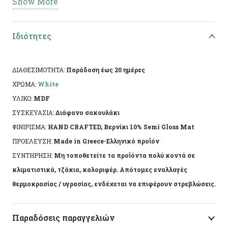
Show More
Σχεδιασμένο με προσεγμένα υλικά και
διακοσμητικές λεπτομέρειες όπως χάντρες,
μεταλλικά μοτίβα και κορδέλες, προσδίδει
Ιδιότητες
διακριτική πολυτέλεια και φινέτσα.
Τεχνικά Χαρακτηριστικά
ΔΙΑΘΕΣΙΜΟΤΗΤΑ:
Παράδοση έως 20 ημέρες
ΧΡΩΜΑ:
White
Υλικό:
MDF
ΥΛΙΚΟ:
MDF
Τεχνική:
Decoupage (Heritage)
ΣΥΣΚΕΥΑΣΙΑ:
Διάφανο σακουλάκι
Διαστάσεις:
13 × 18 × 4 εκ.
ΦΙΝΙΡΙΣΜΑ:
HAND CRAFTED, Βερνίκι 10% Semi Gloss Mat
ΠΡΟΕΛΕΥΣΗ:
Made in Greece-Ελληνικό προϊόν
Ειδικά χαρακτηριστικά:
Χειροποίητη
ΣΥΝΤΗΡΗΣΗ:
Μη τοποθετείτε τα προϊόντα πολύ κοντά σε
κατασκευή, προστατευμένο με άχρωμο
κλιματιστικά, τζάκια, καλοριφέρ. Απότομες εναλλαγές
βερνίκι
θερμοκρασίας / υγρασίας, ενδέχεται να επιφέρουν στρεβλώσεις.
Το αντικείμενο ενδέχεται να φέρει ελάχιστες
αποκλίσεις ανά προϊόν λόγω της χειροποίητης
Παραδόσεις παραγγελιών