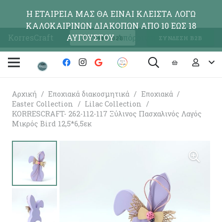
Η ΕΤΑΙΡΕΙΑ ΜΑΣ ΘΑ ΕΙΝΑΙ ΚΛΕΙΣΤΑ ΛΟΓΩ
ΚΑΛΟΚΑΙΡΙΝΩΝ ΔΙΑΚΟΠΩΝ ΑΠΟ 10 ΕΩΣ 18
KorresCraft
ΑΥΓΟΥΣΤΟΥ
Απόρριψη
ΕΓΓΡΑΦΗ Β2Β
ΣΥΝΔΕΣΗ Β2Β
Αρχική
/
Εποχιακά διακοσμητικά
/
Εποχιακά
/
Easter Collection
/
Lilac Collection
/
KORRESCRAFT- 262-112-117 Ξύλινος Πασχαλινός Λαγός
Μικρός Bird 12,5*6,5εκ