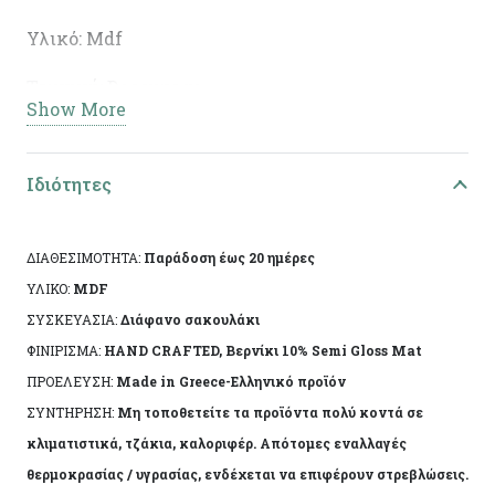
Υλικό: Mdf
Τεχνική: Decoupage
Show More
Διαστάσεις: 12,5χ6,5χ2εκ
Ειδικά χαρακτηριστικά: Χειροποίητη κατασκευή,
Ιδιότητες
άχρωμο προστατευτικό βερνίκι.
ΔΙΑΘΕΣΙΜΟΤΗΤΑ:
Παράδοση έως 20 ημέρες
Το αντικείμενο ενδέχεται να φέρει ελάχιστες
ΥΛΙΚΟ:
MDF
αποκλίσεις ανά προϊόν λόγω της χειροποίητης
ΣΥΣΚΕΥΑΣΙΑ:
Διάφανο σακουλάκι
κατασκευής του. Made in Greece, by Korres Craft
ΦΙΝΙΡΙΣΜΑ:
HAND CRAFTED, Βερνίκι 10% Semi Gloss Mat
ΠΡΟΕΛΕΥΣΗ:
Made in Greece-Ελληνικό προϊόν
ΣΥΝΤΗΡΗΣΗ:
Μη τοποθετείτε τα προϊόντα πολύ κοντά σε
κλιματιστικά, τζάκια, καλοριφέρ. Απότομες εναλλαγές
θερμοκρασίας / υγρασίας, ενδέχεται να επιφέρουν στρεβλώσεις.