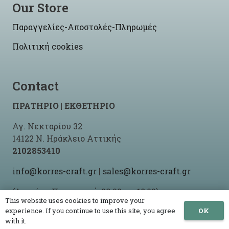
Our Store
Παραγγελίες-Αποστολές-Πληρωμές
Πολιτική cookies
Contact
ΠΡΑΤΗΡΙΟ | ΕΚΘΕΤΗΡΙΟ
Αγ. Νεκταρίου 32
14122 Ν. Ηράκλειο Αττικής
2102853410
info@korres-craft.gr
|
sales@korres-craft.gr
(Δευτέρα-Παρασκευή: 09:00 ως 18:00)
This website uses cookies to improve your
OK
experience. If you continue to use this site, you agree
with it.
© 2021 -2026 Korres Craft By
Site-Up