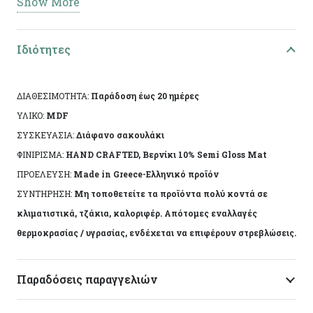
Show More
Διαστάσεις: 23χ10χ2εκ
Ειδικά χαρακτηριστικά: Χειροποίητη κατασκευή,
Ιδιότητες
άχρωμο προστατευτικό βερνίκι.
ΔΙΑΘΕΣΙΜΟΤΗΤΑ:
Παράδοση έως 20 ημέρες
Το αντικείμενο ενδέχεται να φέρει ελάχιστες
ΥΛΙΚΟ:
MDF
αποκλίσεις ανά προϊόν λόγω της χειροποίητης
ΣΥΣΚΕΥΑΣΙΑ:
Διάφανο σακουλάκι
κατασκευής του. Made in Greece, by Korres Craft
ΦΙΝΙΡΙΣΜΑ:
HAND CRAFTED, Βερνίκι 10% Semi Gloss Mat
ΠΡΟΕΛΕΥΣΗ:
Made in Greece-Ελληνικό προϊόν
ΣΥΝΤΗΡΗΣΗ:
Μη τοποθετείτε τα προϊόντα πολύ κοντά σε
κλιματιστικά, τζάκια, καλοριφέρ. Απότομες εναλλαγές
θερμοκρασίας / υγρασίας, ενδέχεται να επιφέρουν στρεβλώσεις.
Παραδόσεις παραγγελιών