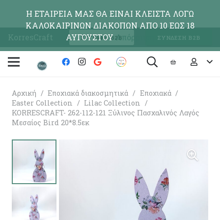
Η ΕΤΑΙΡΕΙΑ ΜΑΣ ΘΑ ΕΙΝΑΙ ΚΛΕΙΣΤΑ ΛΟΓΩ
ΚΑΛΟΚΑΙΡΙΝΩΝ ΔΙΑΚΟΠΩΝ ΑΠΟ 10 ΕΩΣ 18
KorresCraft
ΑΥΓΟΥΣΤΟΥ
Απόρριψη
ΕΓΓΡΑΦΗ Β2Β
ΣΥΝΔΕΣΗ Β2Β
Αρχική
/
Εποχιακά διακοσμητικά
/
Εποχιακά
/
Easter Collection
/
Lilac Collection
/
KORRESCRAFT- 262-112-121 Ξύλινος Πασχαλινός Λαγός
Μεσαίος Bird 20*8.5εκ