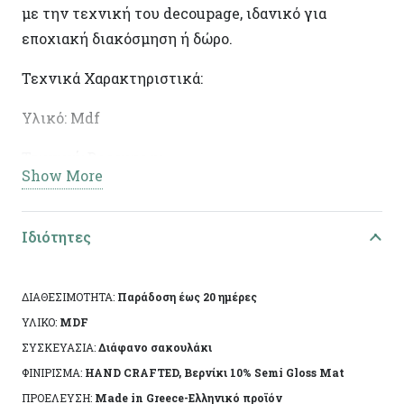
με την τεχνική του decoupage, ιδανικό για
εποχιακή διακόσμηση ή δώρο.
Τεχνικά Χαρακτηριστικά:
Υλικό: Mdf
Τεχνική: Decoupage
Show More
Διαστάσεις: 20χ8,5χ2εκ
Ειδικά χαρακτηριστικά: Χειροποίητη κατασκευή,
Ιδιότητες
άχρωμο προστατευτικό βερνίκι.
ΔΙΑΘΕΣΙΜΟΤΗΤΑ:
Παράδοση έως 20 ημέρες
Το αντικείμενο ενδέχεται να φέρει ελάχιστες
ΥΛΙΚΟ:
MDF
αποκλίσεις ανά προϊόν λόγω της χειροποίητης
ΣΥΣΚΕΥΑΣΙΑ:
Διάφανο σακουλάκι
κατασκευής του. Made in Greece, by Korres Craft
ΦΙΝΙΡΙΣΜΑ:
HAND CRAFTED, Βερνίκι 10% Semi Gloss Mat
ΠΡΟΕΛΕΥΣΗ:
Made in Greece-Ελληνικό προϊόν